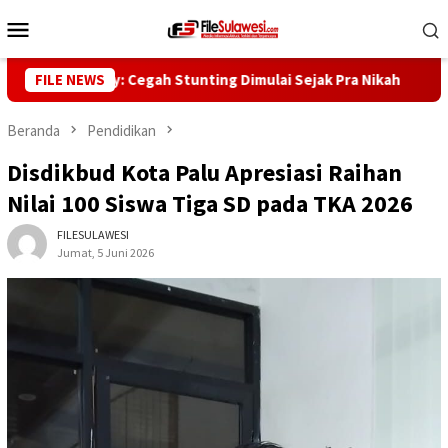
Loncat
Menu
ke
Mobile
konten
ur Reny: Cegah Stunting Dimulai Sejak Pra Nikah
FILE NEWS
Kunjung
Beranda
Pendidikan
Disdikbud Kota Palu Apresiasi Raihan
Nilai 100 Siswa Tiga SD pada TKA 2026
FILESULAWESI
Jumat, 5 Juni 2026