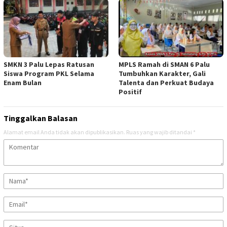
SMKN 3 Palu Lepas Ratusan
MPLS Ramah di SMAN 6 Palu
Siswa Program PKL Selama
Tumbuhkan Karakter, Gali
Enam Bulan
Talenta dan Perkuat Budaya
Positif
Tinggalkan Balasan
Alamat email Anda tidak akan dipublikasikan.
Ruas yang wajib ditandai
*