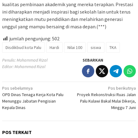
kualitas pembinaan akademik yang mereka terapkan. Prestasi
ini diharapkan menjadi inspirasi bagi sekolah lain untuk terus
meningkatkan mutu pendidikan dan melahirkan generasi
unggul yang mampu bersaing di masa depan.(***)
jumlah pengunjung:
502
Disdikbud kota Palu
Hardi
Nilai 100
siswa
TKA
Penulis: Mohammad Rizal
SEBARKAN
Editor: Mohammad Rizal
Navigasi
Pos sebelumnya
Pos berikutnya
OPD Dinas Tenaga Kerja Kota Palu
Proyek Rekonstruksi Ruas Jalan
pos
Menunggu Jabatan Pengisian
Palu Kulawi Bakal Mulai Dikerja,
Kepala Dinas
Minggu 7 Juni
POS TERKAIT