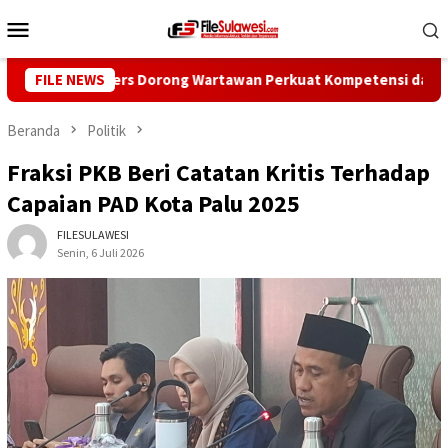
Loncat
Menu
ke
Mobile
konten
an Pers Dorong Wartawan Perkuat Kompetensi dan Integritas di 
FILE NEWS
Beranda
Politik
Fraksi PKB Beri Catatan Kritis Terhadap
Capaian PAD Kota Palu 2025
FILESULAWESI
Senin, 6 Juli 2026