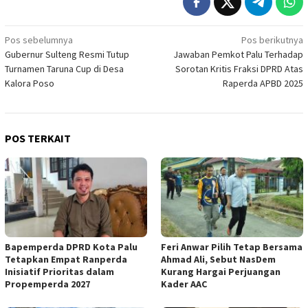
Navigasi
Pos sebelumnya
Pos berikutnya
Gubernur Sulteng Resmi Tutup
Jawaban Pemkot Palu Terhadap
pos
Turnamen Taruna Cup di Desa
Sorotan Kritis Fraksi DPRD Atas
Kalora Poso
Raperda APBD 2025
POS TERKAIT
Bapemperda DPRD Kota Palu
Feri Anwar Pilih Tetap Bersama
Tetapkan Empat Ranperda
Ahmad Ali, Sebut NasDem
Inisiatif Prioritas dalam
Kurang Hargai Perjuangan
Propemperda 2027
Kader AAC