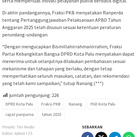
serta memperluas inovasi pelayanan publik berbasis digital.
Di akhir pandangannya, Fraksi PKB menyatakan Ranperda
tentang Pertanggungjawaban Pelaksanaan APBD Tahun
Anggaran 2025 telah disusun sesuai ketentuan peraturan
perundang-undangan.
“Dengan mengucapkan Bismillahirrahmanirrahim, Fraksi
Partai Kebangkitan Bangsa DPRD Kota Palu menyatakan dapat
menerima untuk selanjutnya dilakukan pembahasan sesuai
mekanisme dan tahapan yang berlaku, dengan tetap
memperhatikan seluruh masukan, catatan, dan rekomendasi
yang telah kami sampaikan,” tutup Nanang.(***)
jumlah pengunjung:
226
DPRD Kota Palu
Fraksi PKB
Nanang
PAD Kota Palu
rapat paripurna
tahun 2025
Penulis: Tim Media
SEBARKAN
Editor: Admin I FS