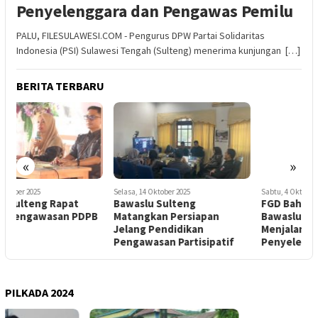
Penyelenggara dan Pengawas Pemilu
PALU, FILESULAWESI.COM - Pengurus DPW Partai Solidaritas
Indonesia (PSI) Sulawesi Tengah (Sulteng) menerima kunjungan […]
BERITA TERBARU
«
»
Selasa, 14 Oktober 2025
Sabtu, 4 Oktober 2025
S
Bawaslu Sulteng
FGD Bahas Putusan MK 135,
B
B
Matangkan Persiapan
Bawaslu Sulteng Siap
Jelang Pendidikan
Menjalankan sebagai
P
Pengawasan Partisipatif
Penyelenggara Pemilu
PILKADA 2024