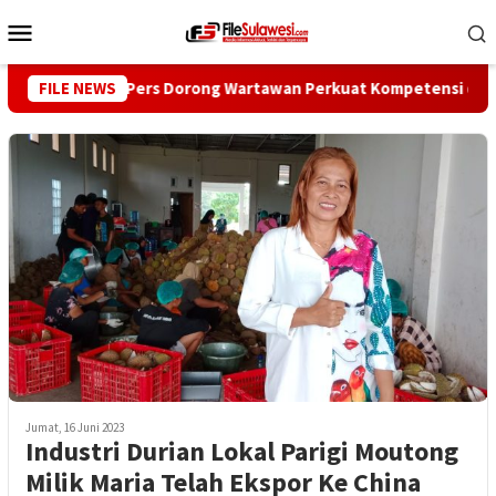
Loncat
Menu
ke
Mobile
konten
Dewan Pers Dorong Wartawan Perkuat Kompetensi dan Integri
FILE NEWS
Jumat, 16 Juni 2023
Industri Durian Lokal Parigi Moutong
Milik Maria Telah Ekspor Ke China