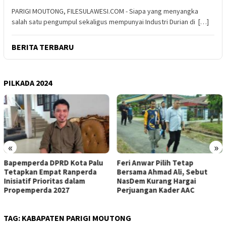
PARIGI MOUTONG, FILESULAWESI.COM - Siapa yang menyangka
salah satu pengumpul sekaligus mempunyai Industri Durian di […]
BERITA TERBARU
PILKADA 2024
«
»
PRD Kota Palu
Feri Anwar Pilih Tetap
Pengurus Inti
at Ranperda
Bersama Ahmad Ali, Sebut
Nasdem Sulte
itas dalam
NasDem Kurang Hargai
Mengundurkan 
2027
Perjuangan Kader AAC
Kepengurusa
TAG:
KABAPATEN PARIGI MOUTONG