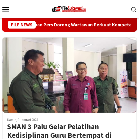
Loncat
Menu
ke
Mobile
konten
FILE NEWS
Dewan Pers Dorong Wartawan Perkuat Kompetensi dan Int
Kamis, 9 Januari 2025
SMAN 3 Palu Gelar Pelatihan
Kedisiplinan Guru Bertempat di