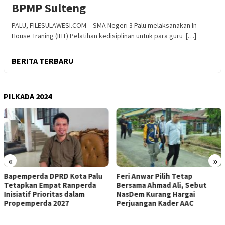
BPMP Sulteng
PALU, FILESULAWESI.COM – SMA Negeri 3 Palu melaksanakan In
House Traning (IHT) Pelatihan kedisiplinan untuk para guru […]
BERITA TERBARU
PILKADA 2024
«
»
Bapemperda DPRD Kota Palu
Feri Anwar Pilih Tetap
Tetapkan Empat Ranperda
Bersama Ahmad Ali, Sebut
Inisiatif Prioritas dalam
NasDem Kurang Hargai
Propemperda 2027
Perjuangan Kader AAC