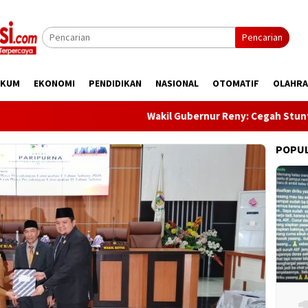
Pencarian
UKUM
EKONOMI
PENDIDIKAN
NASIONAL
OTOMATIF
OLAHR
Wakil Gubernur Reny: Cegah Stunting Dimula
POPU