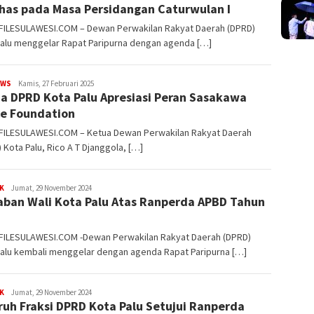
has pada Masa Persidangan Caturwulan I
 FILESULAWESI.COM – Dewan Perwakilan Rakyat Daerah (DPRD)
Palu menggelar Rapat Paripurna dengan agenda […]
EWS
FILESULAWESI
Kamis, 27 Februari 2025
a DPRD Kota Palu Apresiasi Peran Sasakawa
e Foundation
 FILESULAWESI.COM – Ketua Dewan Perwakilan Rakyat Daerah
 Kota Palu, Rico A T Djanggola, […]
K
FILESULAWESI
Jumat, 29 November 2024
ban Wali Kota Palu Atas Ranperda APBD Tahun
5
 FILESULAWESI.COM -Dewan Perwakilan Rakyat Daerah (DPRD)
Palu kembali menggelar dengan agenda Rapat Paripurna […]
K
FILESULAWESI
Jumat, 29 November 2024
ruh Fraksi DPRD Kota Palu Setujui Ranperda