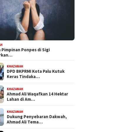
AH
Pimpinan Ponpes di Sigi
orkan…
KHAZANAH
DPD BKPRMI Kota Palu Kutuk
Keras Tindaka…
 Mandat PKB, H Nanang
Bapemperda DPRD Kota Palu
Feri Anw
pkan Diri Hadapi
Tetapkan Empat Ranperda
Bersama
KHAZANAH
kot Palu 2029
Inisiatif Prioritas dalam
NasDem 
Ahmad Ali Waqafkan 14 Hektar
Propemperda 2027
Perjuan
Lahan di Am…
KHAZANAH
Dukung Penyebaran Dakwah,
Ahmad Ali Tema…