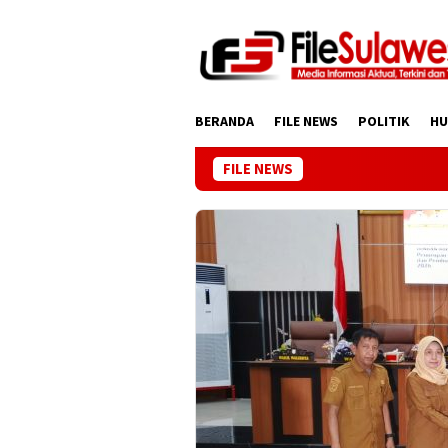
Loncat
ke
konten
BERANDA
FILE NEWS
POLITIK
H
FILE NEWS