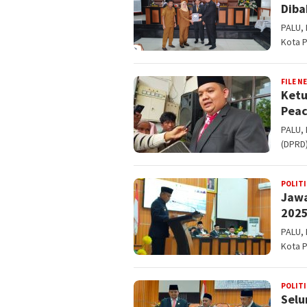
Diba
PALU,
Kota 
FILE N
Ketu
Peac
PALU,
(DPRD)
POLITI
Jawa
202
PALU,
Kota 
POLITI
Selu