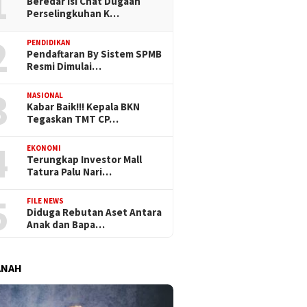
1
Beredar Isi Chat Dugaan
Perselingkuhan K…
2
PENDIDIKAN
Pendaftaran By Sistem SPMB
Resmi Dimulai…
3
NASIONAL
Kabar Baik!!! Kepala BKN
Tegaskan TMT CP…
4
EKONOMI
Terungkap Investor Mall
Tatura Palu Nari…
5
FILE NEWS
Diduga Rebutan Aset Antara
Anak dan Bapa…
ANAH