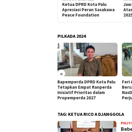
Ketua DPRD Kota Palu
Jawa
Apresiasi Peran Sasakawa
Ata
Peace Foundation
202
PILKADA 2024
«
pemperda DPRD Kota Palu
Feri Anwar Pilih Tetap
Peng
tapkan Empat Ranperda
Bersama Ahmad Ali, Sebut
Nasd
siatif Prioritas dalam
NasDem Kurang Hargai
Meng
opemperda 2027
Perjuangan Kader AAC
Kepe
TAG:
KETUA RICO A DJANGGOLA
POLITI
Bebe