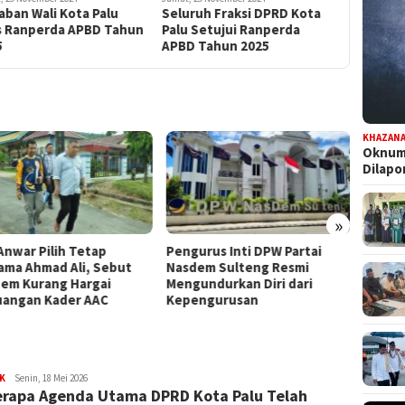
ban Wali Kota Palu
Seluruh Fraksi DPRD Kota
s Ranperda APBD Tahun
Palu Setujui Ranperda
5
APBD Tahun 2025
KHAZAN
Oknum 
Dilap
»
urus Inti DPW Partai
Komisi III DPRD Sulteng
Dapat
em Sulteng Resmi
Turun ke PT CPM, Isu
Persia
undurkan Diri dari
Pencemaran hingga
Pilwal
ngurusan
Kontribusi PAD Jadi Sorotan
K
FILESULAWESI
Senin, 18 Mei 2026
rapa Agenda Utama DPRD Kota Palu Telah