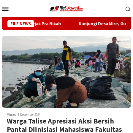
Loncat
Menu
ke
Mobile
konten
 Dimulai Sejak Pra Nikah
FILE NEWS
Kunjungi Desa Mire, Gubernur 
Minggu, 8 Desember 2024
Warga Talise Apresiasi Aksi Bersih
Pantai Diinisiasi Mahasiswa Fakultas