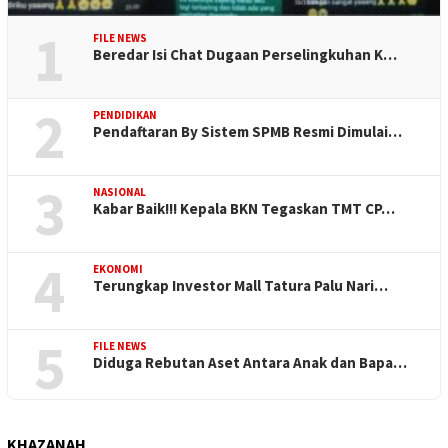
1
FILE NEWS
Beredar Isi Chat Dugaan Perselingkuhan K…
2
PENDIDIKAN
Pendaftaran By Sistem SPMB Resmi Dimulai…
3
NASIONAL
Kabar Baik!!! Kepala BKN Tegaskan TMT CP…
4
EKONOMI
Terungkap Investor Mall Tatura Palu Nari…
5
FILE NEWS
Diduga Rebutan Aset Antara Anak dan Bapa…
KHAZANAH