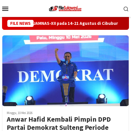
Loncat
Menu
ke
Mobile
konten
erhelatan JAMNAS-XII pada 14-21 Agustus di Cibubur
FILE NEWS
Lura
Minggu, 10 Mei 2026
Anwar Hafid Kembali Pimpin DPD
Partai Demokrat Sulteng Periode