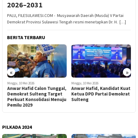
2026–2031
PALU, FILESULAWESI.COM - Musyawarah Daerah (Musda) V Partai
Demokrat Provinsi Sulawesi Tengah resmi menetapkan Dr. H. […]
BERITA TERBARU
«
»
Minggu, 10 Mei 2026
Minggu, 10 Mei 2026
M
k
Anwar Hafid Calon Tunggal,
Anwar Hafid, Kandidat Kuat
A
Demokrat Sulteng Target
Ketua DPD Partai Demokrat
B
Perkuat Konsolidasi Menuju
Sulteng
Pemilu 2029
PILKADA 2024