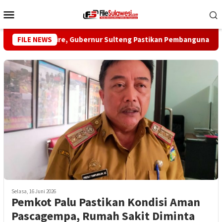
Loncat
Menu
ke
Mobile
konten
ngi Desa Mire, Gubernur Sulteng Pastikan Pembangunan Menjan
FILE NEWS
Selasa, 16 Juni 2026
Pemkot Palu Pastikan Kondisi Aman
Pascagempa, Rumah Sakit Diminta