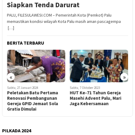
Siapkan Tenda Darurat
PALU, FILESULAWESI.COM – Pemerintah Kota (Pemkot) Palu
memastikan kondisi wilayah Kota Palu masih aman pascagempa
[…]
BERITA TERBARU
«
»
Sabtu, 27 Januari 2024
Sabtu, 7 Oktober 2023
K
Peletakan Batu Pertama
HUT Ke-71 Tahun Gereja
W
Renovasi Pembangunan
Masehi Advent Palu, Mari
H
Gereja GPID Jemaat Sola
Jaga Kebersamaan
H
Gratia Dimulai
T
PILKADA 2024