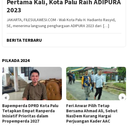
Pertama Kali, Kota Palu Raih ADIPURA
2023
JAKARTA, FILESULAWESI.COM - Wali Kota Palu H. Hadianto Rasyid,
SE, menerima langsung penghargaan ADIPURA 2023 dari […]
BERITA TERBARU
PILKADA 2024
«
»
u
Feri Anwar Pilih Tetap
Pengurus Inti DPW Partai
Bersama Ahmad Ali, Sebut
Nasdem Sulteng Resmi
NasDem Kurang Hargai
Mengundurkan Diri dari
Perjuangan Kader AAC
Kepengurusan