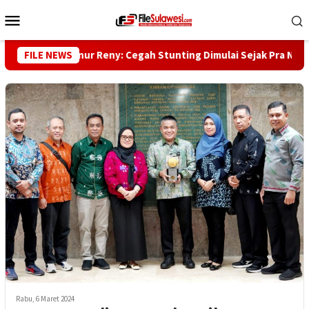
Loncat
Menu
ke
Mobile
konten
Wakil Gubernur Reny: Cegah Stunting Dimulai Sejak Pra Nikah
FILE NEWS
Rabu, 6 Maret 2024