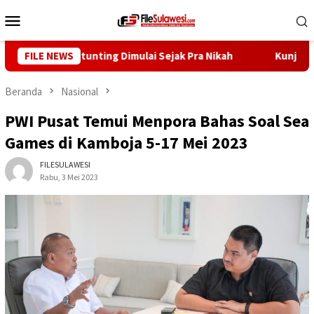
Loncat
Menu
ke
Mobile
konten
: Cegah Stunting Dimulai Sejak Pra Nikah
FILE NEWS
Kunjungi Desa
Beranda
Nasional
PWI Pusat Temui Menpora Bahas Soal Sea
Games di Kamboja 5-17 Mei 2023
FILESULAWESI
Rabu, 3 Mei 2023