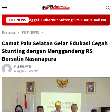
Loncat
Menu
ke
Mobile
konten
5 Habib Saggaf, Gubernur Sulteng: Ilmu Harus Jadi Panglima Keh
FILE NEWS
Beranda
FILE NEWS
Camat Palu Selatan Gelar Edukasi Cegah
Stunting dengan Menggandeng RS
Bersalin Nasanapura
FILESULAWESI
Minggu, 28 Mei 2023