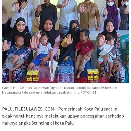
Camat Palu Selatan Goenawan (tiga dari kanan, berdiri) bersama RS Bersalin
Nasanapura Palu saat gelar edukasi cegah stunting. FOTO : IST
PALU, FILESULAWESI.COM – Pemerintah Kota Palu saat ini
tidak henti-hentinya melakukan upaya pencegahan terhadap
naiknya angka Stunting di kota Palu.