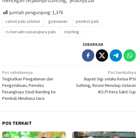
mencegah terjadinya stunting,” jelasnya.zal
jumlah pengunjung:
1,376
camat palu selatan
goenawan
pemkot palu
rs bersalin nasanapura palu
stunting
SEBARKAN
Navigasi
Pos sebelumnya
Pos berikutnya
Tingkatkan Pengalaman dan
Bupati Sigi selaku Ketua IPSI
pos
Pengetahuan, Pemdes
Sulteng, Resmi Menutup Gelaran
Pasangkayu Studi Banding ke
IKS.PI Kera Sakti Cup
Pemkab Minahasa Uara
POS TERKAIT