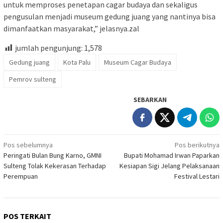
untuk memproses penetapan cagar budaya dan sekaligus
pengusulan menjadi museum gedung juang yang nantinya bisa
dimanfaatkan masyarakat,” jelasnya.zal
jumlah pengunjung:
1,578
Gedung juang
Kota Palu
Museum Cagar Budaya
Pemrov sulteng
SEBARKAN
Navigasi
Pos sebelumnya
Pos berikutnya
Peringati Bulan Bung Karno, GMNI
Bupati Mohamad Irwan Paparkan
pos
Sulteng Tolak Kekerasan Terhadap
Kesiapan Sigi Jelang Pelaksanaan
Perempuan
Festival Lestari
POS TERKAIT