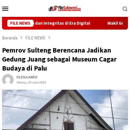
Loncat
Menu
ke
Mobile
konten
tensi dan Integritas di Era Digital
FILE NEWS
Wakil Gubernur Ren
Beranda
FILE NEWS
Pemrov Sulteng Berencana Jadikan
Gedung Juang sebagai Museum Cagar
Budaya di Palu
FILESULAWESI
Selasa, 20 Juni 2023