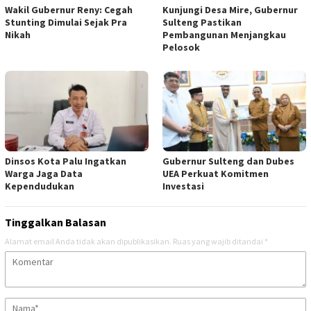
Wakil Gubernur Reny: Cegah
Kunjungi Desa Mire, Gubernur
Stunting Dimulai Sejak Pra
Sulteng Pastikan
Nikah
Pembangunan Menjangkau
Pelosok
Dinsos Kota Palu Ingatkan
Gubernur Sulteng dan Dubes
Warga Jaga Data
UEA Perkuat Komitmen
Kependudukan
Investasi
Tinggalkan Balasan
Alamat email Anda tidak akan dipublikasikan.
Ruas yang wajib ditandai
*