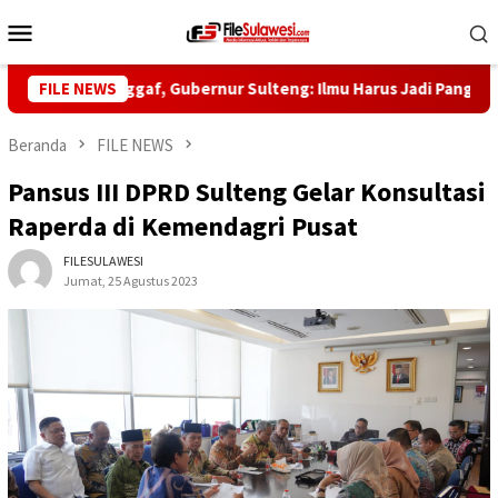
Loncat
Menu
ke
Mobile
konten
5 Habib Saggaf, Gubernur Sulteng: Ilmu Harus Jadi Panglima Keh
FILE NEWS
Beranda
FILE NEWS
Pansus III DPRD Sulteng Gelar Konsultasi
Raperda di Kemendagri Pusat
FILESULAWESI
Jumat, 25 Agustus 2023