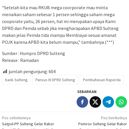
“Setelah kita mau RKUB mega coorporate mau minta
menaikan saham sebesar 1 persen sehingga saham mega
cooporate yaitu, 26 persen, hal ini merupakan upaya Kami
DPRD dan Pemda sebab jika mengharapakan APBD Sulteng
makan jelas Pemda tida mampu Membiayai sesuai amanat
POJK karena APBD kita belum mampu,” tambahnya.(***)
Sumber : Humpro DPRD Sulteng
Release : Ramadan
jumlah pengunjung:
604
bank Sulteng
Pansus III DPRD Sulteng
Pembahasan Raperda
SEBARKAN
Navigasi
Pos sebelumnya
Pos berikutnya
Satpol-PP Sulteng Gelar Rakor
Pemrov Sulteng Gelar Rakor
pos