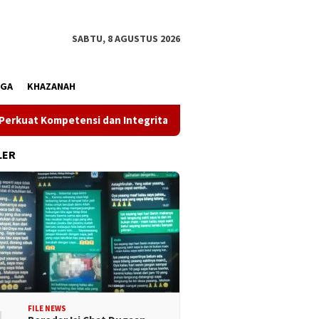
SABTU, 8 AGUSTUS 2026
AGA
KHAZANAH
etensi dan Integritas di Era Digital
Wakil Gubernur Ren
LER
FILE NEWS