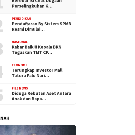
1
Beredar Isi Chat Dugaan
Perselingkuhan K…
2
PENDIDIKAN
Pendaftaran By Sistem SPMB
Resmi Dimulai…
3
NASIONAL
Kabar Baik!!! Kepala BKN
Tegaskan TMT CP…
4
EKONOMI
Terungkap Investor Mall
Tatura Palu Nari…
5
FILE NEWS
Diduga Rebutan Aset Antara
Anak dan Bapa…
ANAH