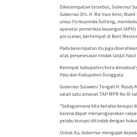
Dikesempatan tersebut, Gubernur Su
Gubernur Drs. H. Ma’mun Amir, Wakil
unsur Forkopimda Sulteng, membuka 
aparatur pemeriksa keuangan (APH) 
pin scaner, bertempat di Best Wester
Pada kesempatan itu juga diserahk
atas penyelesaian tindak lanjut hasi
Keempat kabupaten/kota dimaksud ya
Palu dan Kabupaten Donggala.
Gubernur Sulawesi Tengah H. Rusdy
salah satu amanat TAP MPR No XI ta
“Sebagaimana kita ketahui korupsi d
karena dapat menyengsarakan rakyat
pelaku korupsi ditindak dengan huku
Untuk itu, Gubernur mengajak kepa