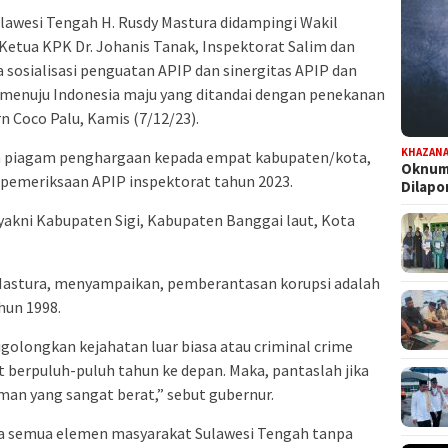
lawesi Tengah H. Rusdy Mastura didampingi Wakil
 Ketua KPK Dr. Johanis Tanak, Inspektorat Salim dan
sosialisasi penguatan APIP dan sinergitas APIP dan
menuju Indonesia maju yang ditandai dengan penekanan
n Coco Palu, Kamis (7/12/23).
KHAZAN
an piagam penghargaan kepada empat kabupaten/kota,
Oknum 
l pemeriksaan APIP inspektorat tahun 2023.
Dilap
kni Kabupaten Sigi, Kabupaten Banggai laut, Kota
 Mastura, menyampaikan, pemberantasan korupsi adalah
hun 1998.
igolongkan kejahatan luar biasa atau criminal crime
 berpuluh-puluh tahun ke depan. Maka, pantaslah jika
man yang sangat berat,” sebut gubernur.
da semua elemen masyarakat Sulawesi Tengah tanpa