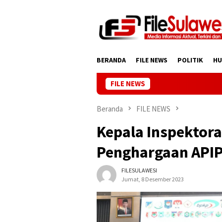
Loncat
ke
konten
BERANDA
FILE NEWS
POLITIK
H
FILE NEWS
Beranda
FILE NEWS
Kepala Inspektora
Penghargaan APIP
FILESULAWESI
Jumat, 8 Desember 2023