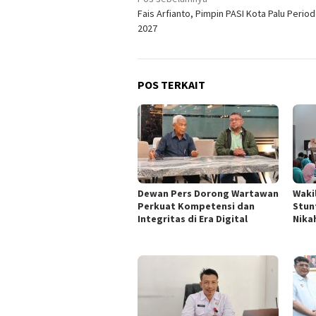
Navigasi
Fais Arfianto, Pimpin PASI Kota Palu Perio
pos
2027
POS TERKAIT
Dewan Pers Dorong Wartawan
Waki
Perkuat Kompetensi dan
Stun
Integritas di Era Digital
Nika