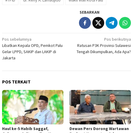
#TPID
dr. Reny A. Lamadjido
Wakil Wali Kota Palu
SEBARKAN
Navigasi
Pos sebelumnya
Pos berikutnya
Libatkan Kepala OPD, Pemkot Palu
Ratusan P3K Provinsi Sulawesi
pos
Gelar LPPD, SAKIP dan LAKIP di
Tengah Dikumpulkan, Ada Apa?
Jakarta
POS TERKAIT
Haul ke-5 Habib Saggaf,
Dewan Pers Dorong Wartawan