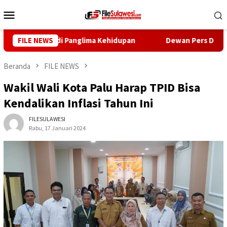
Loncat
Menu
ke
Mobile
konten
 Harus Jadi Panglima Kehidupan
FILE NEWS
Dewan Pers Dorong Warta
Beranda
FILE NEWS
Wakil Wali Kota Palu Harap TPID Bisa
Kendalikan Inflasi Tahun Ini
FILESULAWESI
Rabu, 17 Januari 2024