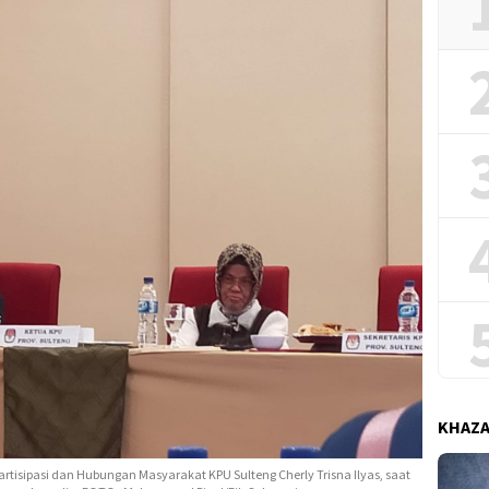
KHAZ
rtisipasi dan Hubungan Masyarakat KPU Sulteng Cherly Trisna Ilyas, saat