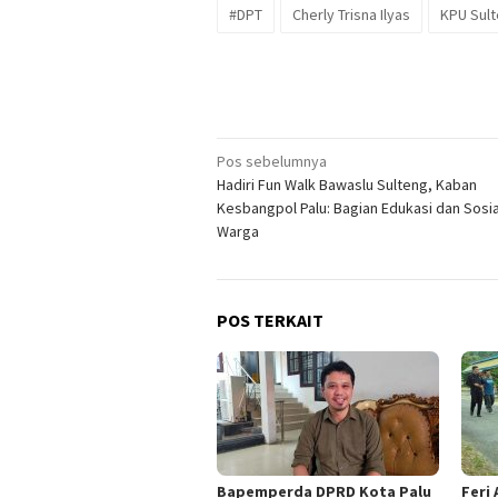
#DPT
Cherly Trisna Ilyas
KPU Sul
Navigasi
Pos sebelumnya
Hadiri Fun Walk Bawaslu Sulteng, Kaban
pos
Kesbangpol Palu: Bagian Edukasi dan Sosia
Warga
POS TERKAIT
Bapemperda DPRD Kota Palu
Feri