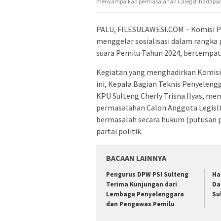
menyampaikan permasalahan Caleg di hadapan
PALU, FILESULAWESI.COM – Komisi P
menggelar sosialisasi dalam rangka 
suara Pemilu Tahun 2024, bertempat d
Kegiatan yang menghadirkan Komisi
ini, Kepala Bagian Teknis Penyeleng
KPU Sulteng Cherly Trisna Ilyas, me
permasalahan Calon Anggota Legislta
bermasalah secara hukum (putusan p
partai politik.
BACAAN LAINNYA
Pengurus DPW PSI Sulteng
Har
Terima Kunjungan dari
Da
Lembaga Penyelenggara
Su
dan Pengawas Pemilu