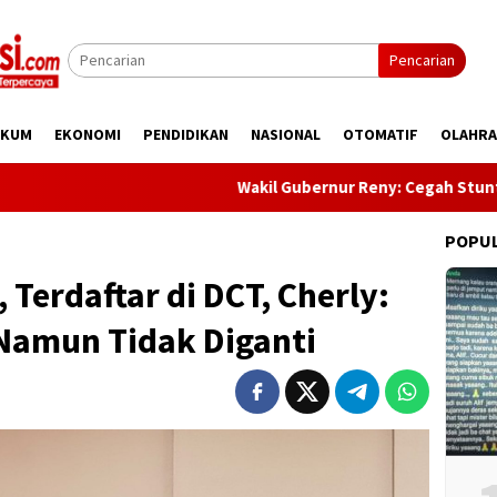
Pencarian
UKUM
EKONOMI
PENDIDIKAN
NASIONAL
OTOMATIF
OLAHR
Wakil Gubernur Reny: Cegah Stunting Dimulai
POPU
Terdaftar di DCT, Cherly:
 Namun Tidak Diganti