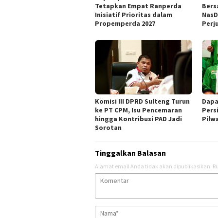
Tetapkan Empat Ranperda
Bers
Inisiatif Prioritas dalam
NasD
Propemperda 2027
Perj
Komisi III DPRD Sulteng Turun
Dapa
ke PT CPM, Isu Pencemaran
Pers
hingga Kontribusi PAD Jadi
Pilw
Sorotan
Tinggalkan Balasan
Alamat email Anda tidak akan dipublikasikan.
Ru