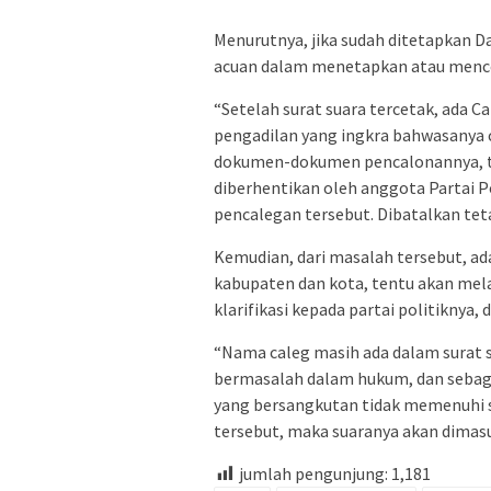
Menurutnya, jika sudah ditetapkan D
acuan dalam menetapkan atau mence
“Setelah surat suara tercetak, ada 
pengadilan yang ingkra bahwasanya 
dokumen-dokumen pencalonannya, tid
diberhentikan oleh anggota Partai Po
pencalegan tersebut. Dibatalkan teta
Kemudian, dari masalah tersebut, ada
kabupaten dan kota, tentu akan me
klarifikasi kepada partai politikny
“Nama caleg masih ada dalam surat s
bermasalah dalam hukum, dan sebagai
yang bersangkutan tidak memenuhi sy
tersebut, maka suaranya akan dimasuk
jumlah pengunjung:
1,181