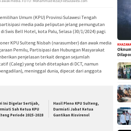
 awak media. FOTO : Mohammad Rizal/FileSulawesi.com
emilihan Umum (KPU) Provinsi Sulawesi Tengah
partisipasi media pada peliputan jelang pemungutan
i Swis Bell Hotel, kota Palu, Selasa (30/1/2024) pagi.
oner KPU Sulteng Nisbah (narasumber) dan awak media
KHAZAN
Oknum 
garaan Pemilu, Partisipasi dan Hubungan Masyarakat
Dilap
mberikan penjelasan terkait dengan sejumlah
tif (Caleg) yang telah ditetapkan di DCT, namun
engadilan), meninggal dunia, dipecat dari anggota
i Ini Digelar Sertijab,
Hasil Pleno KPU Sulteng,
rmiati Sah Ketua KPU
Darmiati Jabat Ketua
lteng Periode 2025-2028
Gantikan Risvirenol