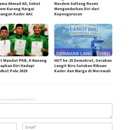
ama Ahmad Ali, Sebut
Nasdem Sulteng Resmi
em Kurang Hargai
Mengundurkan Diri dari
uangan Kader AAC
Kepengurusan
t Mandat PKB, H Nanang
HUT ke-25 Demokrat, Gerakan
iapkan Diri Hadapi
Langit Biru Satukan Ribuan
alkot Palu 2029
Kader dan Warga di Morowali
as yang wajib ditandai
*