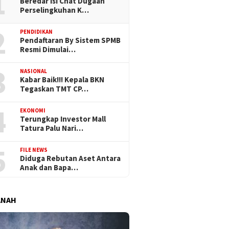
1
Beredar Isi Chat Dugaan
Perselingkuhan K…
2
PENDIDIKAN
Pendaftaran By Sistem SPMB
Resmi Dimulai…
3
NASIONAL
Kabar Baik!!! Kepala BKN
Tegaskan TMT CP…
4
EKONOMI
Terungkap Investor Mall
Tatura Palu Nari…
5
FILE NEWS
Diduga Rebutan Aset Antara
Anak dan Bapa…
ANAH