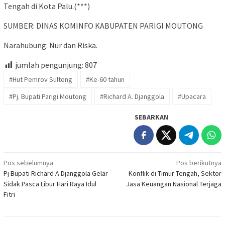
Tengah di Kota Palu.(***)
SUMBER: DINAS KOMINFO KABUPATEN PARIGI MOUTONG
Narahubung: Nur dan Riska.
jumlah pengunjung:
807
#Hut Pemrov Sulteng
#Ke-60 tahun
#Pj. Bupati Parigi Moutong
#Richard A. Djanggola
#Upacara
SEBARKAN
Navigasi
Pos sebelumnya
Pos berikutnya
Pj Bupati Richard A Djanggola Gelar
Konflik di Timur Tengah, Sektor
pos
Sidak Pasca Libur Hari Raya Idul
Jasa Keuangan Nasional Terjaga
Fitri