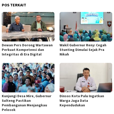
POS TERKAIT
Dewan Pers Dorong Wartawan
Wakil Gubernur Reny: Cegah
Perkuat Kompetensi dan
Stunting Dimulai Sejak Pra
Integritas di Era Digital
Nikah
Kunjungi Desa Mire, Gubernur
Dinsos Kota Palu Ingatkan
Sulteng Pastikan
Warga Jaga Data
Pembangunan Menjangkau
Kependudukan
Pelosok