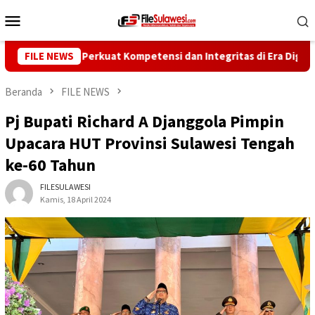
Loncat
Menu
ke
Mobile
konten
awan Perkuat Kompetensi dan Integritas di Era Digital
FILE NEWS
Beranda
FILE NEWS
Pj Bupati Richard A Djanggola Pimpin
Upacara HUT Provinsi Sulawesi Tengah
ke-60 Tahun
FILESULAWESI
Kamis, 18 April 2024