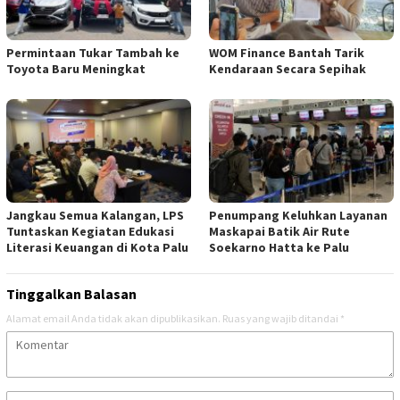
Permintaan Tukar Tambah ke
WOM Finance Bantah Tarik
Toyota Baru Meningkat
Kendaraan Secara Sepihak
Jangkau Semua Kalangan, LPS
Penumpang Keluhkan Layanan
Tuntaskan Kegiatan Edukasi
Maskapai Batik Air Rute
Literasi Keuangan di Kota Palu
Soekarno Hatta ke Palu
Tinggalkan Balasan
Alamat email Anda tidak akan dipublikasikan.
Ruas yang wajib ditandai
*