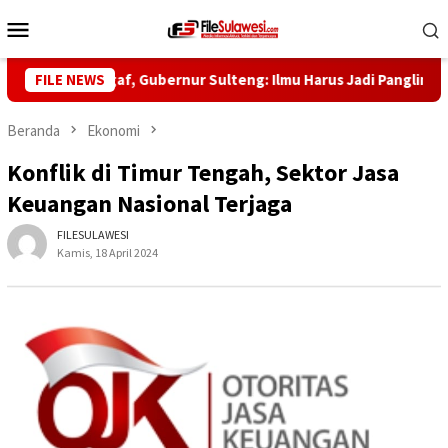
Loncat
Menu
ke
Mobile
konten
ib Saggaf, Gubernur Sulteng: Ilmu Harus Jadi Panglima Kehidupa
FILE NEWS
Beranda
Ekonomi
Konflik di Timur Tengah, Sektor Jasa
Keuangan Nasional Terjaga
FILESULAWESI
Kamis, 18 April 2024