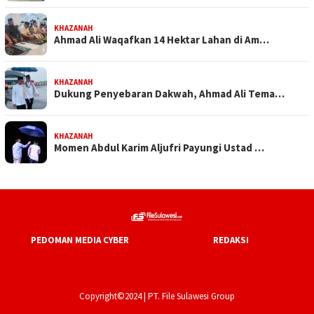
KHAZANAH
Ahmad Ali Waqafkan 14 Hektar Lahan di Am…
KHAZANAH
Dukung Penyebaran Dakwah, Ahmad Ali Tema…
KHAZANAH
Momen Abdul Karim Aljufri Payungi Ustad …
PEDOMAN MEDIA CYBER
REDAKSI
Copyright©2024 | PT. File Sulawesi Group