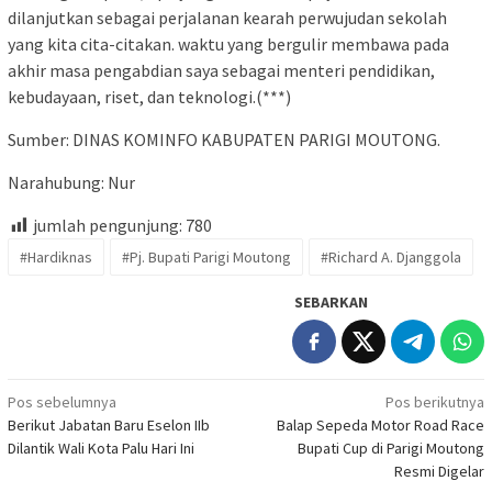
dilanjutkan sebagai perjalanan kearah perwujudan sekolah
yang kita cita-citakan. waktu yang bergulir membawa pada
akhir masa pengabdian saya sebagai menteri pendidikan,
kebudayaan, riset, dan teknologi.(***)
Sumber: DINAS KOMINFO KABUPATEN PARIGI MOUTONG.
Narahubung: Nur
jumlah pengunjung:
780
#Hardiknas
#Pj. Bupati Parigi Moutong
#Richard A. Djanggola
SEBARKAN
Navigasi
Pos sebelumnya
Pos berikutnya
Berikut Jabatan Baru Eselon IIb
Balap Sepeda Motor Road Race
pos
Dilantik Wali Kota Palu Hari Ini
Bupati Cup di Parigi Moutong
Resmi Digelar