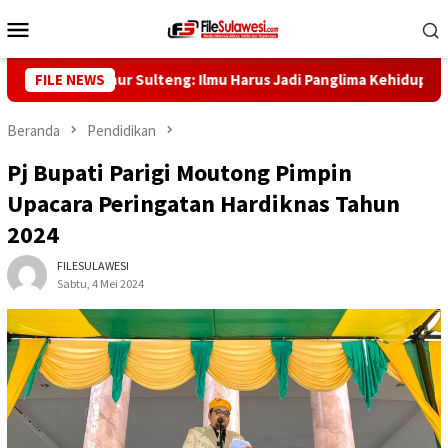
Loncat
Menu
ke
Mobile
konten
, Gubernur Sulteng: Ilmu Harus Jadi Panglima Kehidupan
FILE NEWS
Beranda
Pendidikan
Pj Bupati Parigi Moutong Pimpin
Upacara Peringatan Hardiknas Tahun
2024
FILESULAWESI
Sabtu, 4 Mei 2024