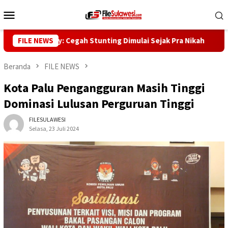
Loncat
Menu
ke
Mobile
konten
nur Reny: Cegah Stunting Dimulai Sejak Pra Nikah
FILE NEWS
Kunjun
Beranda
FILE NEWS
Kota Palu Pengangguran Masih Tinggi
Dominasi Lulusan Perguruan Tinggi
FILESULAWESI
Selasa, 23 Juli 2024