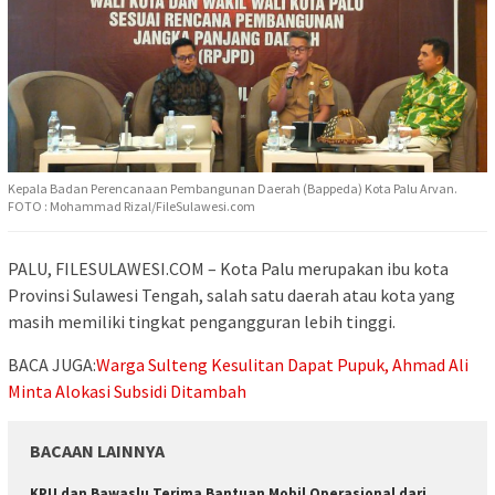
Kepala Badan Perencanaan Pembangunan Daerah (Bappeda) Kota Palu Arvan.
FOTO : Mohammad Rizal/FileSulawesi.com
PALU, FILESULAWESI.COM – Kota Palu merupakan ibu kota
Provinsi Sulawesi Tengah, salah satu daerah atau kota yang
masih memiliki tingkat pengangguran lebih tinggi.
BACA JUGA:
Warga Sulteng Kesulitan Dapat Pupuk, Ahmad Ali
Minta Alokasi Subsidi Ditambah
BACAAN LAINNYA
KPU dan Bawaslu Terima Bantuan Mobil Operasional dari