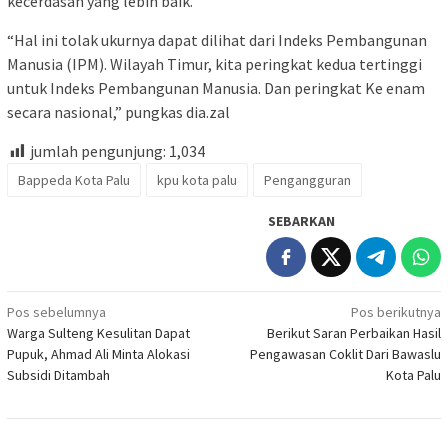
kecerdasan yang lebih baik.
“Hal ini tolak ukurnya dapat dilihat dari Indeks Pembangunan
Manusia (IPM). Wilayah Timur, kita peringkat kedua tertinggi
untuk Indeks Pembangunan Manusia. Dan peringkat Ke enam
secara nasional,” pungkas dia.zal
jumlah pengunjung:
1,034
Bappeda Kota Palu
kpu kota palu
Pengangguran
SEBARKAN
Navigasi
Pos sebelumnya
Pos berikutnya
Warga Sulteng Kesulitan Dapat
Berikut Saran Perbaikan Hasil
pos
Pupuk, Ahmad Ali Minta Alokasi
Pengawasan Coklit Dari Bawaslu
Subsidi Ditambah
Kota Palu