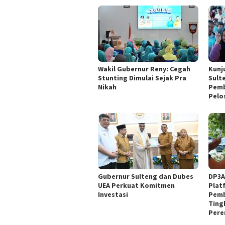
Wakil Gubernur Reny: Cegah
Kunj
Stunting Dimulai Sejak Pra
Sult
Nikah
Pemb
Pelo
Gubernur Sulteng dan Dubes
DP3A
UEA Perkuat Komitmen
Plat
Investasi
Pemb
Ting
Pere