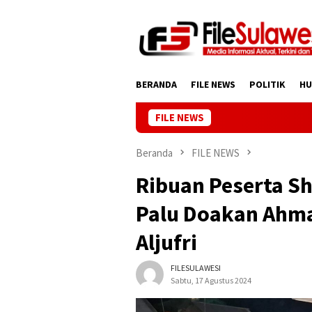
Loncat
ke
konten
BERANDA
FILE NEWS
POLITIK
H
FILE NEWS
Beranda
FILE NEWS
Ribuan Peserta S
Palu Doakan Ahma
Aljufri
FILESULAWESI
Sabtu, 17 Agustus 2024