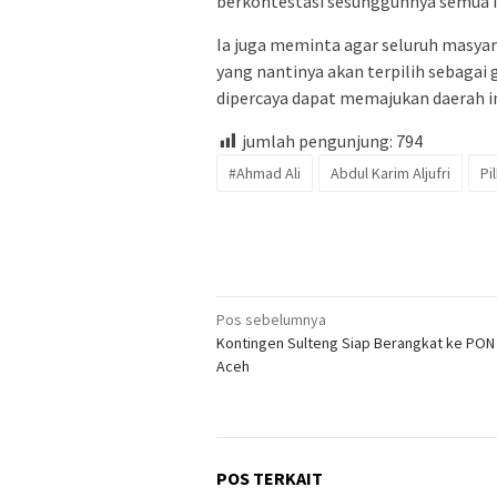
berkontestasi sesungguhnya semua ing
Ia juga meminta agar seluruh masya
yang nantinya akan terpilih sebagai 
dipercaya dapat memajukan daerah in
jumlah pengunjung:
794
#Ahmad Ali
Abdul Karim Aljufri
Pi
Navigasi
Pos sebelumnya
Kontingen Sulteng Siap Berangkat ke PON
pos
Aceh
POS TERKAIT