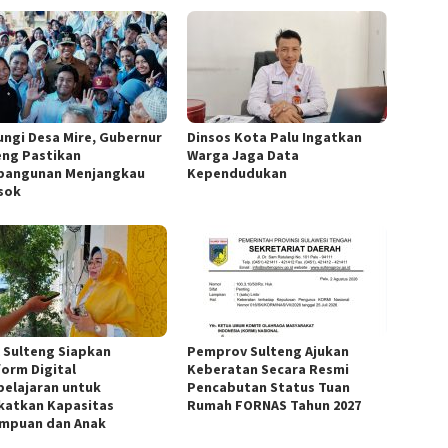
ungi Desa Mire, Gubernur
Dinsos Kota Palu Ingatkan
eng Pastikan
Warga Jaga Data
angunan Menjangkau
Kependudukan
sok
 Sulteng Siapkan
Pemprov Sulteng Ajukan
form Digital
Keberatan Secara Resmi
elajaran untuk
Pencabutan Status Tuan
katkan Kapasitas
Rumah FORNAS Tahun 2027
mpuan dan Anak