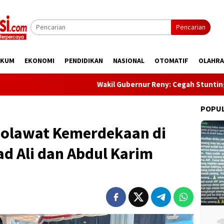
Pencarian
UKUM
EKONOMI
PENDIDIKAN
NASIONAL
OTOMATIF
OLAHR
Wakil Gubernur Reny: Cegah Stunting Dimulai Sej
POPU
holawat Kemerdekaan di
d Ali dan Abdul Karim