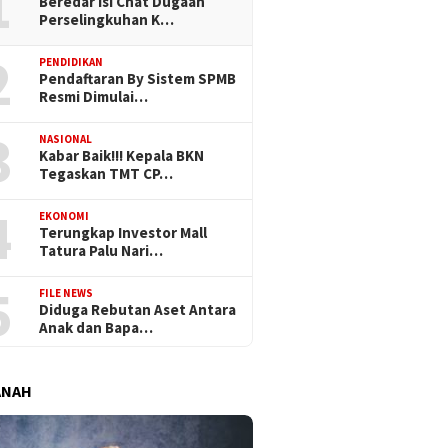
1
Beredar Isi Chat Dugaan
Perselingkuhan K…
2
PENDIDIKAN
Pendaftaran By Sistem SPMB
Resmi Dimulai…
3
NASIONAL
Kabar Baik!!! Kepala BKN
Tegaskan TMT CP…
4
EKONOMI
Terungkap Investor Mall
Tatura Palu Nari…
5
FILE NEWS
Diduga Rebutan Aset Antara
Anak dan Bapa…
ANAH