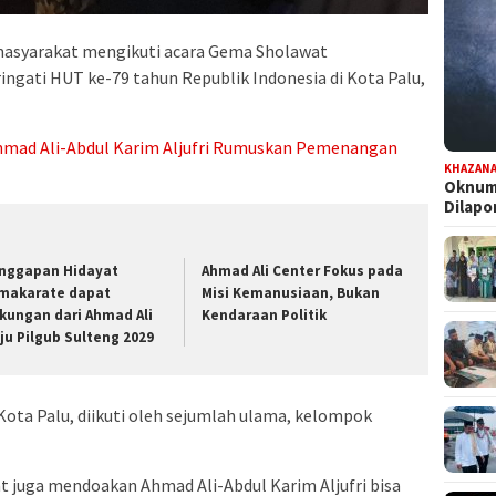
asyarakat mengikuti acara Gema Sholawat
ati HUT ke-79 tahun Republik Indonesia di Kota Palu,
 Ahmad Ali-Abdul Karim Aljufri Rumuskan Pemenangan
KHAZAN
Oknum 
Dilap
nggapan Hidayat
Ahmad Ali Center Fokus pada
makarate dapat
Misi Kemanusiaan, Bukan
kungan dari Ahmad Ali
Kendaraan Politik
ju Pilgub Sulteng 2029
 Kota Palu, diikuti oleh sejumlah ulama, kelompok
t juga mendoakan Ahmad Ali-Abdul Karim Aljufri bisa