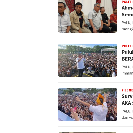
POLITI
Ahma
Seme
PALU,
mengk
POLITI
Pulu
BERA
PALU,
Imman
FILE N
Surv
AKA
PALU,
dan wa