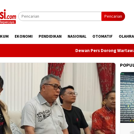
Pencarian
UKUM
EKONOMI
PENDIDIKAN
NASIONAL
OTOMATIF
OLAHR
Dewan Pers Dorong Wartawan Perkuat Komp
POPU