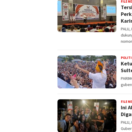
FILE N
Ters
Perk
Kari
PALU,
dukun
nomor
POLITI
Ketu
Sult
PARIM
guber
FILE N
Ini 
Diga
PALU,
Guber