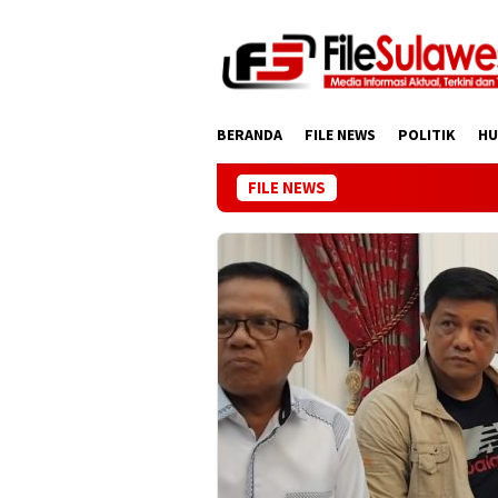
Loncat
ke
konten
BERANDA
FILE NEWS
POLITIK
H
FILE NEWS