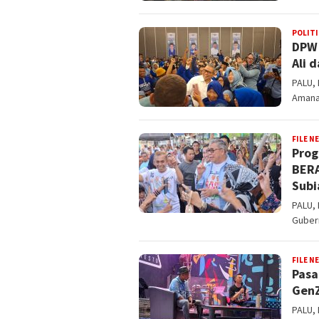
POLITI
DPW 
Ali 
PALU,
Amanat
FILE N
Prog
BERA
Subi
PALU,
Guber
FILE N
Pasa
GenZ
PALU,