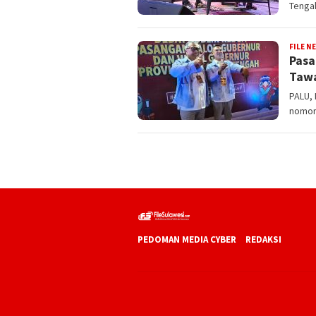
Tenga
FILE N
Pasa
Tawa
PALU,
nomor 
PEDOMAN MEDIA CYBER
REDAKSI