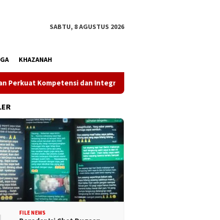
SABTU, 8 AGUSTUS 2026
AGA
KHAZANAH
etensi dan Integritas di Era Digital
Wakil Gubernur Ren
LER
FILE NEWS