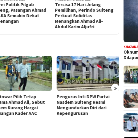
isa 17 Hari Jelang
Ketua Umum PSI Kaesang
Puluhan 
lihan, Perindo Sulteng
Pangarep Ajak Masyarakat
Kampany
uat Soliditas
Sulteng Pilih Ahmad Ali-
BERAMAL 
angkan Ahmad Ali-
Abdul Karim AlJufri
Pastikan
l Karim Aljufri
KHAZAN
Oknum 
Dilap
»
urus Inti DPW Partai
Komisi III DPRD Sulteng
Dapat
em Sulteng Resmi
Turun ke PT CPM, Isu
Persia
undurkan Diri dari
Pencemaran hingga
Pilwal
ngurusan
Kontribusi PAD Jadi Sorotan