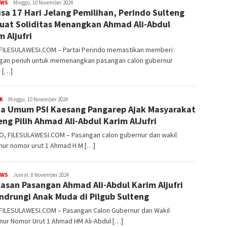
EWS
FILESULAWESI
Minggu, 10 November 2024
isa 17 Hari Jelang Pemilihan, Perindo Sulteng
uat Soliditas Menangkan Ahmad Ali-Abdul
m Aljufri
 FILESULAWESI.COM – Partai Perindo memastikan memberi
gan penuh untuk memenangkan pasangan calon gubernur
 […]
K
FILESULAWESI
Minggu, 10 November 2024
a Umum PSI Kaesang Pangarep Ajak Masyarakat
eng Pilih Ahmad Ali-Abdul Karim AlJufri
O, FILESULAWESI.COM – Pasangan calon gubernur dan wakil
nur nomor urut 1 Ahmad H M […]
EWS
FILESULAWESI
Jumat, 8 November 2024
Alasan Pasangan Ahmad Ali-Abdul Karim Aljufri
ndrungi Anak Muda di Pilgub Sulteng
 FILESULAWESI.COM – Pasangan Calon Gubernur dan Wakil
nur Nomor Urut 1 Ahmad HM Ali-Abdul […]