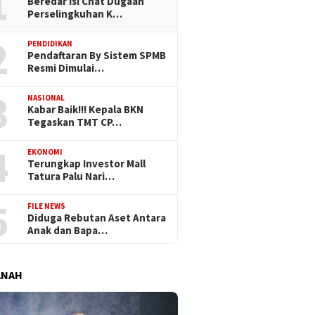
1
Beredar Isi Chat Dugaan
Perselingkuhan K…
2
PENDIDIKAN
Pendaftaran By Sistem SPMB
Resmi Dimulai…
3
NASIONAL
Kabar Baik!!! Kepala BKN
Tegaskan TMT CP…
4
EKONOMI
Terungkap Investor Mall
Tatura Palu Nari…
5
FILE NEWS
Diduga Rebutan Aset Antara
Anak dan Bapa…
ANAH
vember 2024
Senin, 18 November 2024
Minggu, 10 November