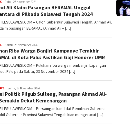
K
FILESULAWESI
Rabu, 27 November 2024
d Ali Klaim Pasangan BERAMAL Unggul
ntara di Pilkada Sulawesi Tengah 2024
 FILESULAWESI.COM – Calon Gubernur Sulawesi Tengah, Ahmad Ali,
laim pasangan BERAMAL (Ahmad Ali – […]
K
FILESULAWESI
Sabtu, 23 November 2024
han Ribu Warga Banjiri Kampanye Terakhir
MAL di Kota Palu: Pastikan Gaji Honorer UMR
 FILESULAWESI.COM – Puluhan ribu warga membanjiri Lapangan
uel Palu pada Sabtu, 23 November 2024 […]
EWS
FILESULAWESI
Senin, 18 November 2024
ei Politik Pilgub Sulteng, Pasangan Ahmad Ali-
 Semakin Dekat Kemenangan
 FILESULAWESI.COM – Persaingan kandidat Pemilihan Gubernur
kil Gubernur Provinsi Sulawesi Tengah kian mengerucut […]