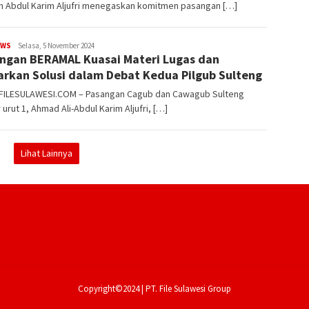
h Abdul Karim Aljufri menegaskan komitmen pasangan […]
EWS
FILESULAWESI
Selasa, 5 November 2024
ngan BERAMAL Kuasai Materi Lugas dan
rkan Solusi dalam Debat Kedua Pilgub Sulteng
 FILESULAWESI.COM – Pasangan Cagub dan Cawagub Sulteng
urut 1, Ahmad Ali-Abdul Karim Aljufri, […]
Lihat Lainnya
Copyright©2024 | PT. File Sulawesi Group