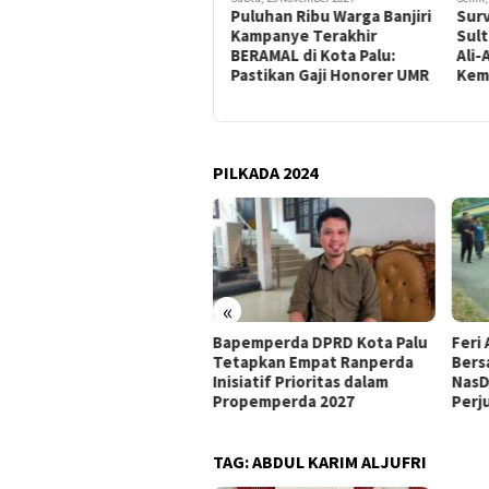
Puluhan Ribu Warga Banjiri
Survei Politik Pilgub
Ters
Kampanye Terakhir
Sulteng, Pasangan Ahmad
Pemi
BERAMAL di Kota Palu:
Ali-AKA Semakin Dekat
Perk
Pastikan Gaji Honorer UMR
Kemenangan
Men
Abdu
PILKADA 2024
«
pemperda DPRD Kota Palu
Feri Anwar Pilih Tetap
Peng
tapkan Empat Ranperda
Bersama Ahmad Ali, Sebut
Nasd
siatif Prioritas dalam
NasDem Kurang Hargai
Meng
opemperda 2027
Perjuangan Kader AAC
Kepe
TAG:
ABDUL KARIM ALJUFRI