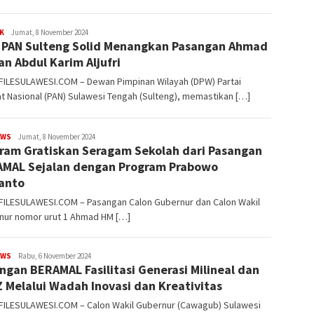
K
FILESULAWESI
Jumat, 8 November 2024
PAN Sulteng Solid Menangkan Pasangan Ahmad
dan Abdul Karim Aljufri
 FILESULAWESI.COM – Dewan Pimpinan Wilayah (DPW) Partai
 Nasional (PAN) Sulawesi Tengah (Sulteng), memastikan […]
EWS
FILESULAWESI
Jumat, 8 November 2024
ram Gratiskan Seragam Sekolah dari Pasangan
MAL Sejalan dengan Program Prabowo
anto
 FILESULAWESI.COM – Pasangan Calon Gubernur dan Calon Wakil
nur nomor urut 1 Ahmad HM […]
EWS
FILESULAWESI
Rabu, 6 November 2024
ngan BERAMAL Fasilitasi Generasi Milineal dan
 Melalui Wadah Inovasi dan Kreativitas
 FILESULAWESI.COM – Calon Wakil Gubernur (Cawagub) Sulawesi