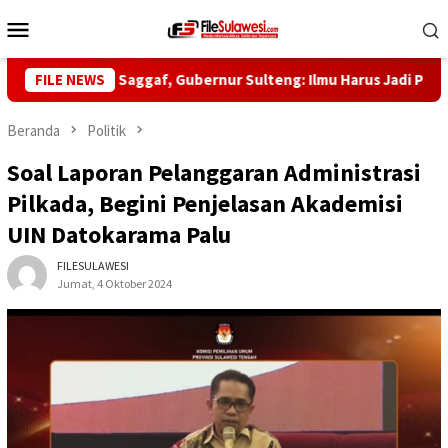
Loncat
Menu
ke
Mobile
konten
e-5 Habib Saggaf, Gubernur Sulteng: Ilmu Harus Jadi Panglima K
FILE NEWS
Beranda
Politik
Soal Laporan Pelanggaran Administrasi
Pilkada, Begini Penjelasan Akademisi
UIN Datokarama Palu
FILESULAWESI
Jumat, 4 Oktober 2024