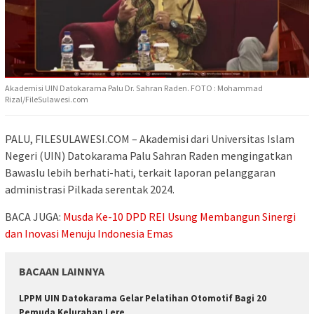
Akademisi UIN Datokarama Palu Dr. Sahran Raden. FOTO : Mohammad
Rizal/FileSulawesi.com
PALU, FILESULAWESI.COM – Akademisi dari Universitas Islam
Negeri (UIN) Datokarama Palu Sahran Raden mengingatkan
Bawaslu lebih berhati-hati, terkait laporan pelanggaran
administrasi Pilkada serentak 2024.
BACA JUGA:
Musda Ke-10 DPD REI Usung Membangun Sinergi
dan Inovasi Menuju Indonesia Emas
BACAAN LAINNYA
LPPM UIN Datokarama Gelar Pelatihan Otomotif Bagi 20
Pemuda Kelurahan Lere