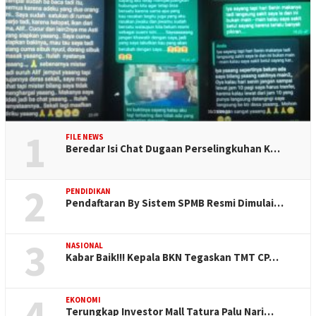
1
FILE NEWS
Beredar Isi Chat Dugaan Perselingkuhan K…
2
PENDIDIKAN
Pendaftaran By Sistem SPMB Resmi Dimulai…
3
NASIONAL
Kabar Baik!!! Kepala BKN Tegaskan TMT CP…
4
EKONOMI
Terungkap Investor Mall Tatura Palu Nari…