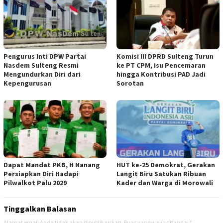
Pengurus Inti DPW Partai
Komisi III DPRD Sulteng Turun
Nasdem Sulteng Resmi
ke PT CPM, Isu Pencemaran
Mengundurkan Diri dari
hingga Kontribusi PAD Jadi
Kepengurusan
Sorotan
Dapat Mandat PKB, H Nanang
HUT ke-25 Demokrat, Gerakan
Persiapkan Diri Hadapi
Langit Biru Satukan Ribuan
Pilwalkot Palu 2029
Kader dan Warga di Morowali
Tinggalkan Balasan
Alamat email Anda tidak akan dipublikasikan.
Ruas yang wajib ditandai
*