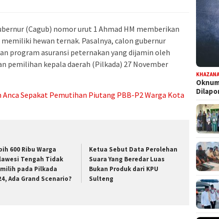
ubernur (Cagub) nomor urut 1 Ahmad HM memberikan
memiliki hewan ternak. Pasalnya, calon gubernur
kan program asuransi peternakan yang dijamin oleh
n pemilihan kepala daerah (Pilkada) 27 November
KHAZAN
Oknum 
Dilap
dan Anca Sepakat Pemutihan Piutang PBB-P2 Warga Kota
bih 600 Ribu Warga
Ketua Sebut Data Perolehan
lawesi Tengah Tidak
Suara Yang Beredar Luas
milih pada Pilkada
Bukan Produk dari KPU
24, Ada Grand Scenario?
Sulteng