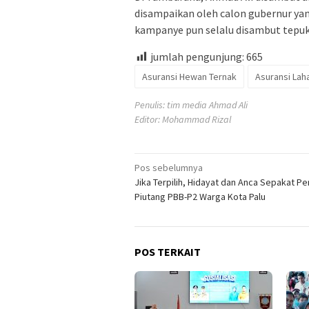
disampaikan oleh calon gubernur ya
kampanye pun selalu disambut tepuk
jumlah pengunjung:
665
Asuransi Hewan Ternak
Asuransi Lah
Penulis: tim media Ahmad Ali
Editor: Mohammad Rizal
Navigasi
Pos sebelumnya
Jika Terpilih, Hidayat dan Anca Sepakat P
pos
Piutang PBB-P2 Warga Kota Palu
POS TERKAIT