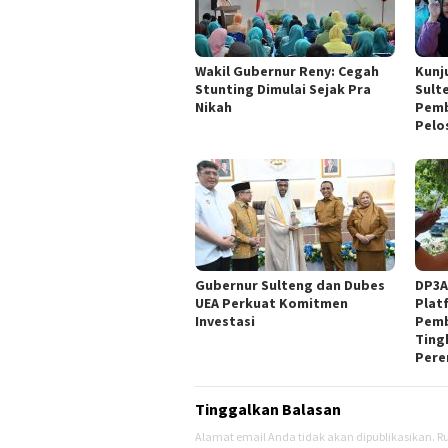
Wakil Gubernur Reny: Cegah
Kunj
Stunting Dimulai Sejak Pra
Sult
Nikah
Pemb
Pelo
Gubernur Sulteng dan Dubes
DP3A
UEA Perkuat Komitmen
Plat
Investasi
Pemb
Ting
Pere
Tinggalkan Balasan
Alamat email Anda tidak akan dipublikasikan.
Ru