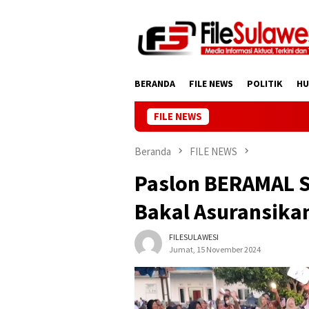
Loncat
ke
konten
BERANDA
FILE NEWS
POLITIK
H
FILE NEWS
Beranda
FILE NEWS
Paslon BERAMAL S
Bakal Asuransika
FILESULAWESI
Jumat, 15 November 2024