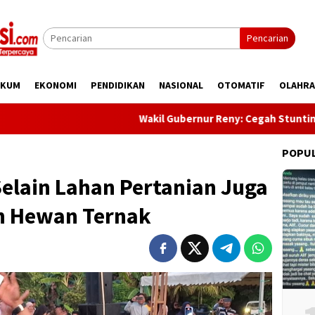
Pencarian
UKUM
EKONOMI
PENDIDIKAN
NASIONAL
OTOMATIF
OLAHR
Wakil Gubernur Reny: Cegah Stunting Dimulai Sej
POPU
elain Lahan Pertanian Juga
n Hewan Ternak