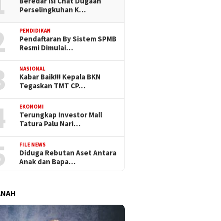
1
Beredar Isi Chat Dugaan
Perselingkuhan K…
2
PENDIDIKAN
Pendaftaran By Sistem SPMB
Resmi Dimulai…
3
NASIONAL
Kabar Baik!!! Kepala BKN
Tegaskan TMT CP…
4
EKONOMI
Terungkap Investor Mall
Tatura Palu Nari…
5
FILE NEWS
Diduga Rebutan Aset Antara
Anak dan Bapa…
ANAH