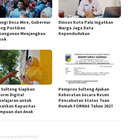
ungi Desa Mire, Gubernur
Dinsos Kota Palu Ingatkan
eng Pastikan
Warga Jaga Data
angunan Menjangkau
Kependudukan
sok
 Sulteng Siapkan
Pemprov Sulteng Ajukan
form Digital
Keberatan Secara Resmi
elajaran untuk
Pencabutan Status Tuan
katkan Kapasitas
Rumah FORNAS Tahun 2027
mpuan dan Anak
as yang wajib ditandai
*