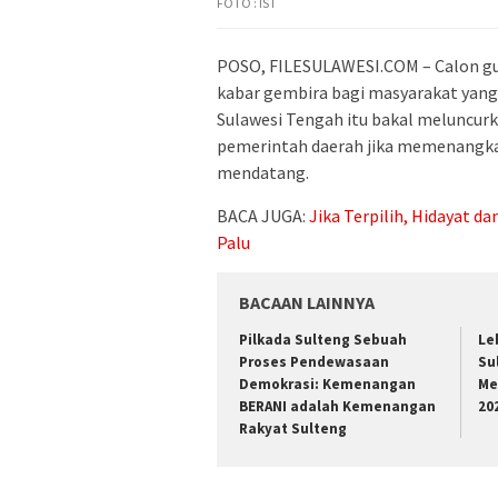
FOTO : IST
POSO, FILESULAWESI.COM – Calon g
kabar gembira bagi masyarakat yang 
Sulawesi Tengah itu bakal meluncur
pemerintah daerah jika memenangka
mendatang.
BACA JUGA:
Jika Terpilih, Hidayat 
Palu
BACAAN LAINNYA
Pilkada Sulteng Sebuah
Le
Proses Pendewasaan
Su
Demokrasi: Kemenangan
Me
BERANI adalah Kemenangan
20
Rakyat Sulteng