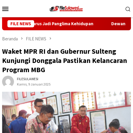
Loncat
Menu
ke
Mobile
konten
lmu Harus Jadi Panglima Kehidupan
FILE NEWS
Dewan Pers Dorong War
Beranda
FILE NEWS
Waket MPR RI dan Gubernur Sulteng
Kunjungi Donggala Pastikan Kelancaran
Program MBG
FILESULAWESI
Kamis, 9 Januari 2025