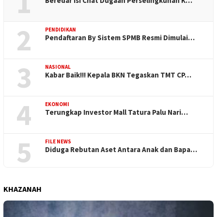
1
Beredar Isi Chat Dugaan Perselingkuhan K…
2
PENDIDIKAN
Pendaftaran By Sistem SPMB Resmi Dimulai…
3
NASIONAL
Kabar Baik!!! Kepala BKN Tegaskan TMT CP…
4
EKONOMI
Terungkap Investor Mall Tatura Palu Nari…
5
FILE NEWS
Diduga Rebutan Aset Antara Anak dan Bapa…
KHAZANAH