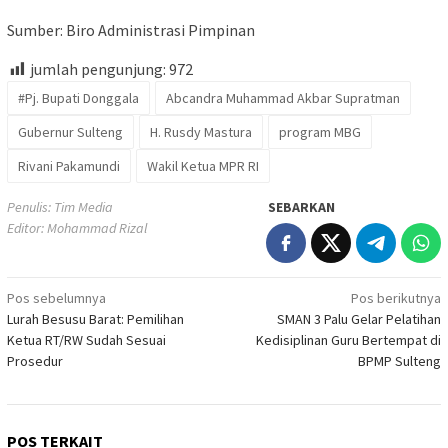
Sumber: Biro Administrasi Pimpinan
jumlah pengunjung:
972
#Pj. Bupati Donggala
Abcandra Muhammad Akbar Supratman
Gubernur Sulteng
H. Rusdy Mastura
program MBG
Rivani Pakamundi
Wakil Ketua MPR RI
Penulis: Tim Media
SEBARKAN
Editor: Mohammad Rizal
Navigasi
Pos sebelumnya
Pos berikutnya
Lurah Besusu Barat: Pemilihan
SMAN 3 Palu Gelar Pelatihan
pos
Ketua RT/RW Sudah Sesuai
Kedisiplinan Guru Bertempat di
Prosedur
BPMP Sulteng
POS TERKAIT