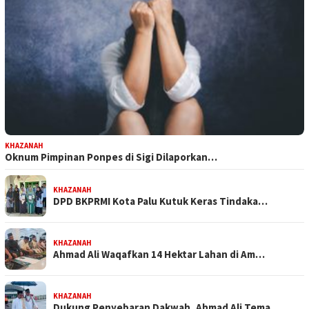
KHAZANAH
Oknum Pimpinan Ponpes di Sigi Dilaporkan…
KHAZANAH
DPD BKPRMI Kota Palu Kutuk Keras Tindaka…
KHAZANAH
Ahmad Ali Waqafkan 14 Hektar Lahan di Am…
KHAZANAH
Dukung Penyebaran Dakwah, Ahmad Ali Tema…