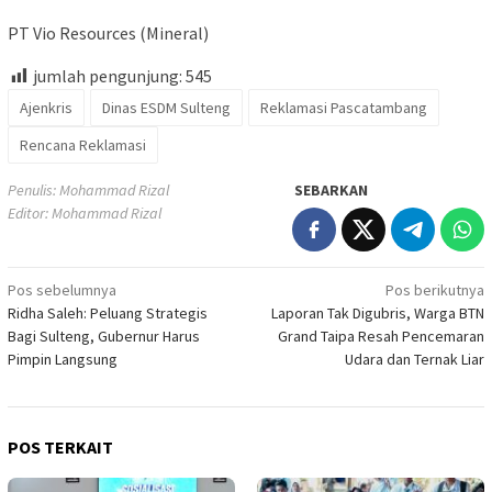
PT Vio Resources (Mineral)
jumlah pengunjung:
545
Ajenkris
Dinas ESDM Sulteng
Reklamasi Pascatambang
Rencana Reklamasi
Penulis: Mohammad Rizal
SEBARKAN
Editor: Mohammad Rizal
Navigasi
Pos sebelumnya
Pos berikutnya
Ridha Saleh: Peluang Strategis
Laporan Tak Digubris, Warga BTN
pos
Bagi Sulteng, Gubernur Harus
Grand Taipa Resah Pencemaran
Pimpin Langsung
Udara dan Ternak Liar
POS TERKAIT