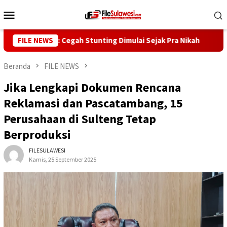
Loncat
Menu
ke
Mobile
konten
ur Reny: Cegah Stunting Dimulai Sejak Pra Nikah
FILE NEWS
Kunjun
Beranda
FILE NEWS
Jika Lengkapi Dokumen Rencana
Reklamasi dan Pascatambang, 15
Perusahaan di Sulteng Tetap
Berproduksi
FILESULAWESI
Kamis, 25 September 2025