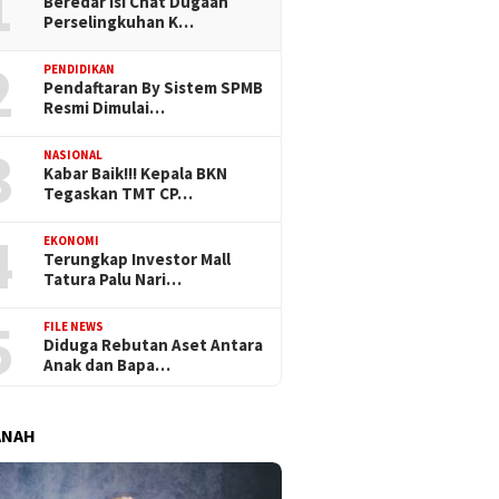
1
Beredar Isi Chat Dugaan
Perselingkuhan K…
2
PENDIDIKAN
Pendaftaran By Sistem SPMB
Resmi Dimulai…
3
NASIONAL
Kabar Baik!!! Kepala BKN
Tegaskan TMT CP…
4
EKONOMI
Terungkap Investor Mall
Tatura Palu Nari…
5
FILE NEWS
Diduga Rebutan Aset Antara
Anak dan Bapa…
ANAH