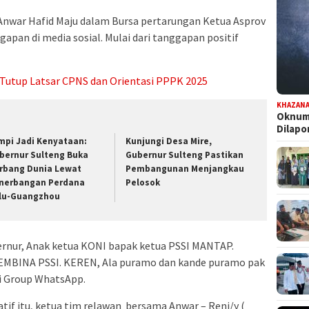
nwar Hafid Maju dalam Bursa pertarungan Ketua Asprov
apan di media sosial. Mulai dari tanggapan positif
Tutup Latsar CPNS dan Orientasi PPPK 2025
KHAZAN
Oknum 
Dilap
mpi Jadi Kenyataan:
Kunjungi Desa Mire,
bernur Sulteng Buka
Gubernur Sulteng Pastikan
rbang Dunia Lewat
Pembangunan Menjangkau
nerbangan Perdana
Pelosok
lu-Guangzhou
rnur, Anak ketua KONI bapak ketua PSSI MANTAP.
BINA PSSI. KEREN, Ala puramo dan kande puramo pak
di Group WhatsApp.
if itu, ketua tim relawan bersama Anwar – Reni/y (