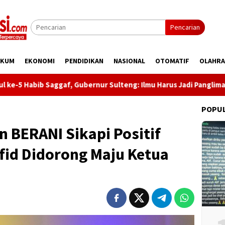
Pencarian
UKUM
EKONOMI
PENDIDIKAN
NASIONAL
OTOMATIF
OLAHR
aggaf, Gubernur Sulteng: Ilmu Harus Jadi Panglima Kehidupan
POPU
 BERANI Sikapi Positif
id Didorong Maju Ketua