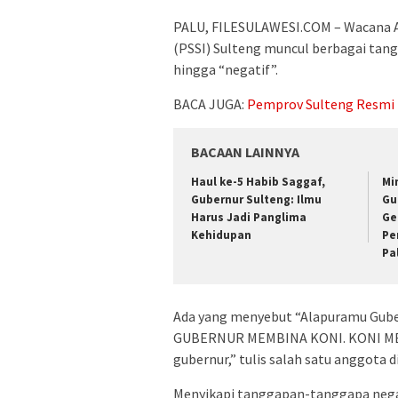
PALU, FILESULAWESI.COM – Wacana A
(PSSI) Sulteng muncul berbagai tangg
hingga “negatif”.
BACA JUGA:
Pemprov Sulteng Resmi 
BACAAN LAINNYA
Haul ke-5 Habib Saggaf,
Mi
Gubernur Sulteng: Ilmu
Gu
Harus Jadi Panglima
Ge
Kehidupan
Pe
Pa
Ada yang menyebut “Alapuramu Gube
GUBERNUR MEMBINA KONI. KONI MEM
gubernur,” tulis salah satu anggota 
Menyikapi tanggapan-tanggapa negat