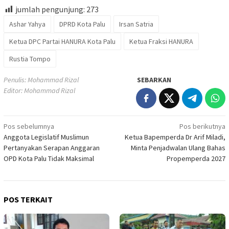
jumlah pengunjung:
273
Ashar Yahya
DPRD Kota Palu
Irsan Satria
Ketua DPC Partai HANURA Kota Palu
Ketua Fraksi HANURA
Rustia Tompo
Penulis: Mohammad Rizal
SEBARKAN
Editor: Mohammad Rizal
Navigasi
Pos sebelumnya
Pos berikutnya
Anggota Legislatif Muslimun
Ketua Bapemperda Dr Arif Miladi,
pos
Pertanyakan Serapan Anggaran
Minta Penjadwalan Ulang Bahas
OPD Kota Palu Tidak Maksimal
Propemperda 2027
POS TERKAIT