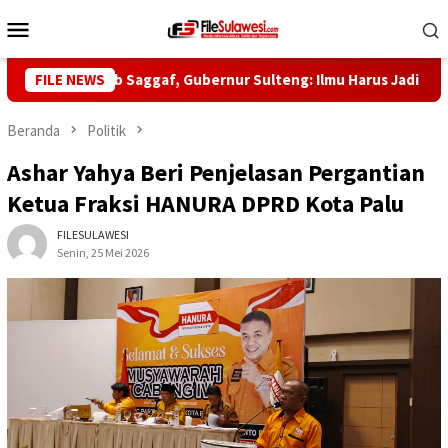
Loncat
Menu
ke
Mobile
konten
5 Habib Saggaf, Gubernur Sulteng: Ilmu Harus Jadi Panglima Keh
FILE NEWS
Beranda
Politik
Ashar Yahya Beri Penjelasan Pergantian
Ketua Fraksi HANURA DPRD Kota Palu
FILESULAWESI
Senin, 25 Mei 2026