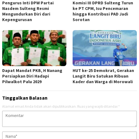
Pengurus Inti DPW Partai
Komisi III DPRD Sulteng Turun
Nasdem Sulteng Resmi
ke PT CPM, Isu Pencemaran
Mengundurkan Diri dari
hingga Kontribusi PAD Jadi
Kepengurusan
Sorotan
Dapat Mandat PKB, H Nanang
HUT ke-25 Demokrat, Gerakan
Persiapkan Diri Hadapi
Langit Biru Satukan Ribuan
Pilwalkot Palu 2029
Kader dan Warga di Morowali
Tinggalkan Balasan
Alamat email Anda tidak akan dipublikasikan.
Ruas yang wajib ditandai
*