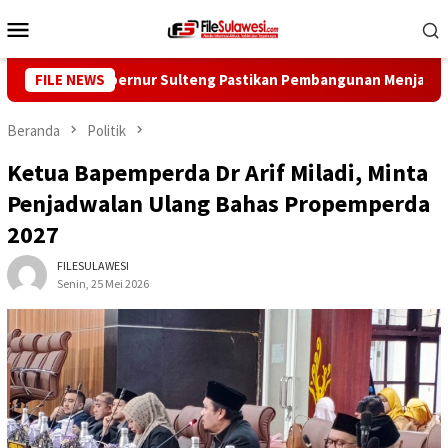
Loncat
Menu
ke
Mobile
konten
Mire, Gubernur Sulteng Pastikan Pembangunan Menjangkau Pelo
FILE NEWS
Beranda
Politik
Ketua Bapemperda Dr Arif Miladi, Minta
Penjadwalan Ulang Bahas Propemperda
2027
FILESULAWESI
Senin, 25 Mei 2026