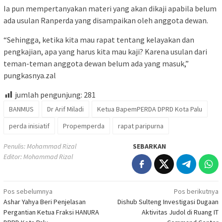
Ia pun mempertanyakan materi yang akan dikaji apabila belum
ada usulan Ranperda yang disampaikan oleh anggota dewan.
“Sehingga, ketika kita mau rapat tentang kelayakan dan
pengkajian, apa yang harus kita mau kaji? Karena usulan dari
teman-teman anggota dewan belum ada yang masuk,”
pungkasnya.zal
jumlah pengunjung:
281
BANMUS
Dr Arif Miladi
Ketua BapemPERDA DPRD Kota Palu
perda inisiatif
Propemperda
rapat paripurna
Penulis: Mohammad Rizal
SEBARKAN
Editor: Mohammad Rizal
Navigasi
Pos sebelumnya
Pos berikutnya
Ashar Yahya Beri Penjelasan
Dishub Sulteng Investigasi Dugaan
pos
Pergantian Ketua Fraksi HANURA
Aktivitas Judol di Ruang IT