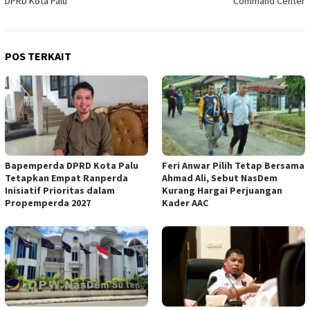
DPRD Kota Palu
Command Center
POS TERKAIT
Bapemperda DPRD Kota Palu
Feri Anwar Pilih Tetap Bersama
Tetapkan Empat Ranperda
Ahmad Ali, Sebut NasDem
Inisiatif Prioritas dalam
Kurang Hargai Perjuangan
Propemperda 2027
Kader AAC