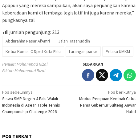
Apapun yang mereka sampaikan, akan saya perjuangkan karena
keberadaan kami di lembaga legislatif ini juga karena mereka,”
pungkasnya.zal
jumlah pengunjung:
213
Abdurahim Nasar Al'Amri
Jalan Hasanuddin
Ketua Komisi C Dprd Kota Palu
Larangan parkir
Pelaku UMKM
Penulis: Mohammad Rizal
SEBARKAN
Editor: Mohammad Rizal
Navigasi
Pos sebelumnya
Pos berikutnya
Siswa SMP Negeri 4 Palu Wakili
Modus Penipuan Kembali Catut
pos
Indonesia di Asean Table Tennis
Nama Gubernur Sulteng Anwar
Championship Challenge 2026
Hafid
POS TERKAIT