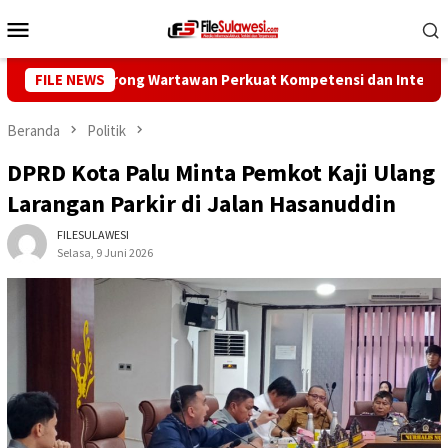
Loncat
Menu
ke
Mobile
konten
Pers Dorong Wartawan Perkuat Kompetensi dan Integritas di Era
FILE NEWS
Beranda
Politik
DPRD Kota Palu Minta Pemkot Kaji Ulang
Larangan Parkir di Jalan Hasanuddin
FILESULAWESI
Selasa, 9 Juni 2026