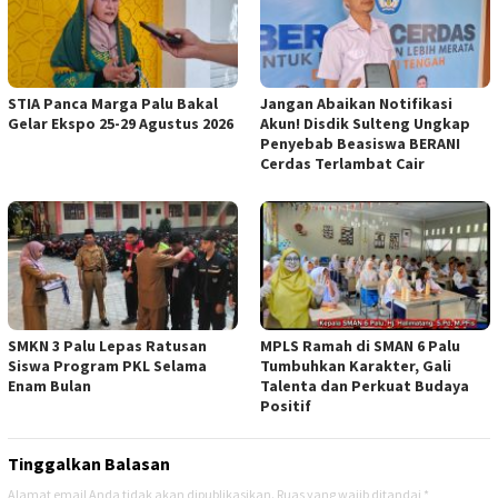
STIA Panca Marga Palu Bakal
Jangan Abaikan Notifikasi
Gelar Ekspo 25-29 Agustus 2026
Akun! Disdik Sulteng Ungkap
Penyebab Beasiswa BERANI
Cerdas Terlambat Cair
SMKN 3 Palu Lepas Ratusan
MPLS Ramah di SMAN 6 Palu
Siswa Program PKL Selama
Tumbuhkan Karakter, Gali
Enam Bulan
Talenta dan Perkuat Budaya
Positif
Tinggalkan Balasan
Alamat email Anda tidak akan dipublikasikan.
Ruas yang wajib ditandai
*