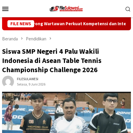
Loncat
Menu
ke
Mobile
konten
Pers Dorong Wartawan Perkuat Kompetensi dan Integritas di Era
FILE NEWS
Beranda
Pendidikan
Siswa SMP Negeri 4 Palu Wakili
Indonesia di Asean Table Tennis
Championship Challenge 2026
FILESULAWESI
Selasa, 9 Juni 2026