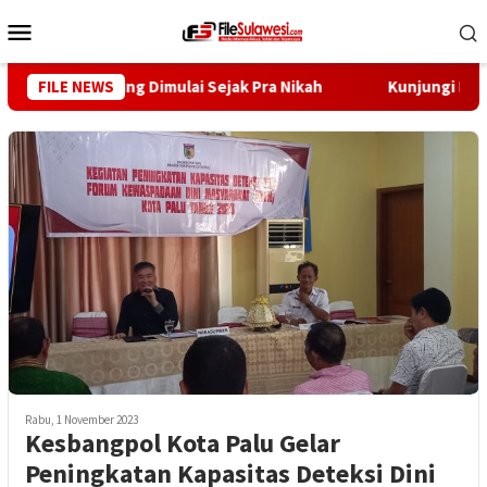
Loncat
Menu
ke
Mobile
konten
egah Stunting Dimulai Sejak Pra Nikah
FILE NEWS
Kunjungi Desa Mi
Rabu, 1 November 2023
Kesbangpol Kota Palu Gelar
Peningkatan Kapasitas Deteksi Dini