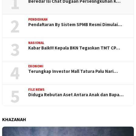
1
Beredar Isi Chat Dugaan Perselingkuhan K…
2
PENDIDIKAN
Pendaftaran By Sistem SPMB Resmi Dimulai…
3
NASIONAL
Kabar Baik!!! Kepala BKN Tegaskan TMT CP…
4
EKONOMI
Terungkap Investor Mall Tatura Palu Nari…
5
FILE NEWS
Diduga Rebutan Aset Antara Anak dan Bapa…
KHAZANAH