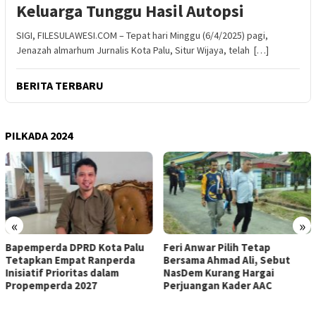
Keluarga Tunggu Hasil Autopsi
SIGI, FILESULAWESI.COM – Tepat hari Minggu (6/4/2025) pagi,
Jenazah almarhum Jurnalis Kota Palu, Situr Wijaya, telah […]
BERITA TERBARU
PILKADA 2024
«
»
lu
Feri Anwar Pilih Tetap
Pengurus Inti DPW Partai
Bersama Ahmad Ali, Sebut
Nasdem Sulteng Resmi
NasDem Kurang Hargai
Mengundurkan Diri dari
Perjuangan Kader AAC
Kepengurusan