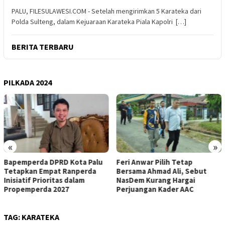
PALU, FILESULAWESI.COM - Setelah mengirimkan 5 Karateka dari
Polda Sulteng, dalam Kejuaraan Karateka Piala Kapolri […]
BERITA TERBARU
PILKADA 2024
«
»
Bapemperda DPRD Kota Palu
Feri Anwar Pilih Tetap
Tetapkan Empat Ranperda
Bersama Ahmad Ali, Sebut
Inisiatif Prioritas dalam
NasDem Kurang Hargai
Propemperda 2027
Perjuangan Kader AAC
TAG:
KARATEKA