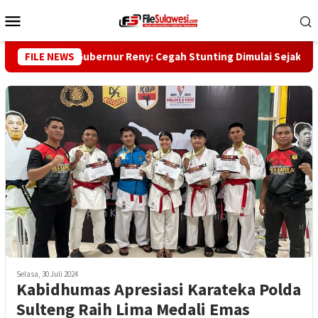
Loncat
Menu
ke
Mobile
konten
FILE NEWS
Wakil Gubernur Reny: Cegah Stunting Dimulai Sejak Pra Nik
Selasa, 30 Juli 2024
Kabidhumas Apresiasi Karateka Polda
Sulteng Raih Lima Medali Emas