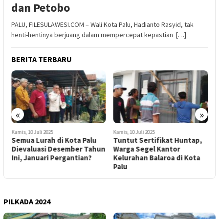
dan Petobo
PALU, FILESULAWESI.COM – Wali Kota Palu, Hadianto Rasyid, tak
henti-hentinya berjuang dalam mempercepat kepastian […]
BERITA TERBARU
«
»
Kamis, 10 Juli 2025
Kamis, 10 Juli 2025
S
Semua Lurah di Kota Palu
Tuntut Sertifikat Huntap,
B
,
Dievaluasi Desember Tahun
Warga Segel Kantor
P
Ini, Januari Pergantian?
Kelurahan Balaroa di Kota
E
Palu
PILKADA 2024