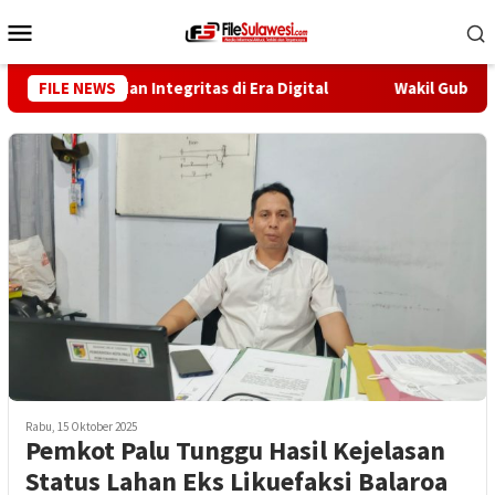
Loncat
Menu
ke
Mobile
konten
etensi dan Integritas di Era Digital
FILE NEWS
Wakil Gubernur Ren
Rabu, 15 Oktober 2025
Pemkot Palu Tunggu Hasil Kejelasan
Status Lahan Eks Likuefaksi Balaroa