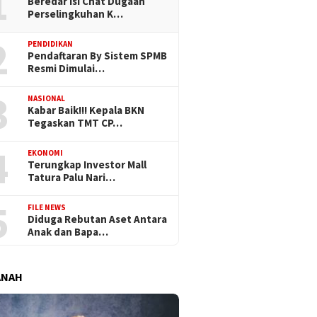
1
Beredar Isi Chat Dugaan
Perselingkuhan K…
2
PENDIDIKAN
Pendaftaran By Sistem SPMB
Resmi Dimulai…
3
NASIONAL
Kabar Baik!!! Kepala BKN
Tegaskan TMT CP…
4
EKONOMI
Terungkap Investor Mall
Tatura Palu Nari…
5
FILE NEWS
Diduga Rebutan Aset Antara
Anak dan Bapa…
ANAH