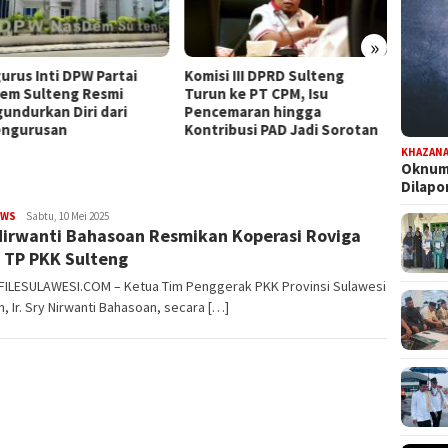
»
urus Inti DPW Partai
Komisi III DPRD Sulteng
Dapat
em Sulteng Resmi
Turun ke PT CPM, Isu
Persia
undurkan Diri dari
Pencemaran hingga
Pilwal
ngurusan
Kontribusi PAD Jadi Sorotan
KHAZAN
Oknum 
Dilap
EWS
FILESULAWESI
Sabtu, 10 Mei 2025
Nirwanti Bahasoan Resmikan Koperasi Roviga
k TP PKK Sulteng
 FILESULAWESI.COM – Ketua Tim Penggerak PKK Provinsi Sulawesi
, Ir. Sry Nirwanti Bahasoan, secara […]