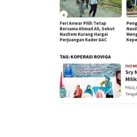
«
pemperda DPRD Kota Palu
Feri Anwar Pilih Tetap
Peng
tapkan Empat Ranperda
Bersama Ahmad Ali, Sebut
Nasd
siatif Prioritas dalam
NasDem Kurang Hargai
Meng
opemperda 2027
Perjuangan Kader AAC
Kepe
TAG:
KOPERASI ROVIGA
FILE N
Sry 
Mili
PALU,
Tengah