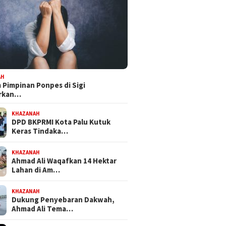
 Mandat PKB, H Nanang
Bapemperda DPRD Kota Palu
Feri Anw
pkan Diri Hadapi
Tetapkan Empat Ranperda
Bersama
kot Palu 2029
Inisiatif Prioritas dalam
NasDem 
Propemperda 2027
Perjuan
AH
Pimpinan Ponpes di Sigi
orkan…
KHAZANAH
DPD BKPRMI Kota Palu Kutuk
Keras Tindaka…
KHAZANAH
Ahmad Ali Waqafkan 14 Hektar
Lahan di Am…
KHAZANAH
Dukung Penyebaran Dakwah,
Ahmad Ali Tema…