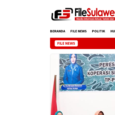
Loncat
ke
konten
BERANDA
FILE NEWS
POLITIK
H
FILE NEWS
Wakil 