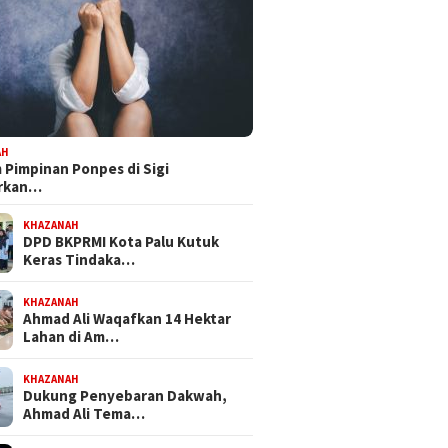
 Mandat PKB, H Nanang
Bapemperda DPRD Kota Palu
Feri Anw
pkan Diri Hadapi
Tetapkan Empat Ranperda
Bersama
kot Palu 2029
Inisiatif Prioritas dalam
NasDem 
Propemperda 2027
Perjuan
AH
Pimpinan Ponpes di Sigi
orkan…
KHAZANAH
DPD BKPRMI Kota Palu Kutuk
Keras Tindaka…
KHAZANAH
Ahmad Ali Waqafkan 14 Hektar
Lahan di Am…
KHAZANAH
Dukung Penyebaran Dakwah,
Ahmad Ali Tema…