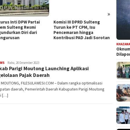
»
urus Inti DPW Partai
Komisi III DPRD Sulteng
Dapat
em Sulteng Resmi
Turun ke PT CPM, Isu
Persia
undurkan Diri dari
Pencemaran hingga
Pilwal
ngurusan
Kontribusi PAD Jadi Sorotan
KHAZAN
Oknum 
Dilap
EWS
FILESULAWESI
Rabu, 20 Desember 2023
ab Parigi Moutong Launching Aplikasi
elolaan Pajak Daerah
I MOUTONG, FILESULAWESI.COM – Dalam rangka optimalisasi
patan daerah, Pemerintah Daerah Kabupaten Parigi Moutong
i […]