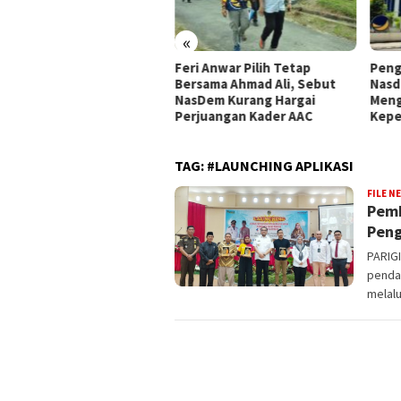
«
pemperda DPRD Kota Palu
Feri Anwar Pilih Tetap
Peng
tapkan Empat Ranperda
Bersama Ahmad Ali, Sebut
Nasd
siatif Prioritas dalam
NasDem Kurang Hargai
Meng
opemperda 2027
Perjuangan Kader AAC
Kepe
TAG:
#LAUNCHING APLIKASI
FILE N
Pemk
Peng
PARIG
penda
melalu