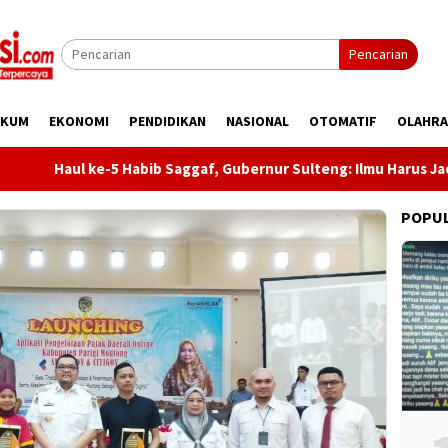
Pencarian
UKUM
EKONOMI
PENDIDIKAN
NASIONAL
OTOMATIF
OLAHR
Haul ke-5 Habib Saggaf, Gubernur Sulteng: Ilmu Harus Jadi Pang
POPU