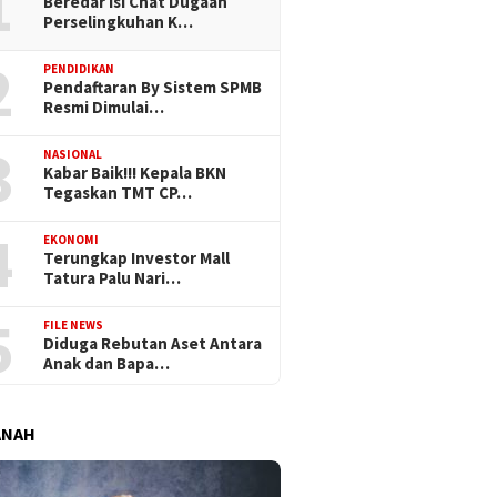
1
Beredar Isi Chat Dugaan
Perselingkuhan K…
2
PENDIDIKAN
Pendaftaran By Sistem SPMB
Resmi Dimulai…
3
NASIONAL
Kabar Baik!!! Kepala BKN
Tegaskan TMT CP…
4
EKONOMI
Terungkap Investor Mall
Tatura Palu Nari…
5
FILE NEWS
Diduga Rebutan Aset Antara
Anak dan Bapa…
ANAH