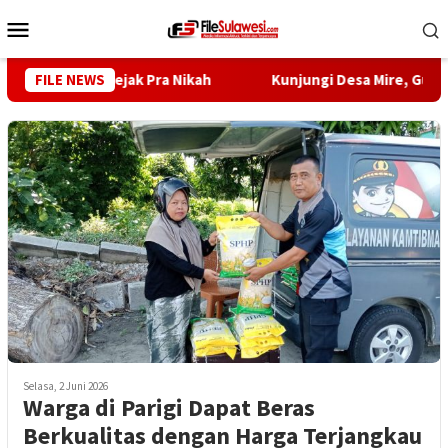
Loncat
Menu
ke
Mobile
konten
g Dimulai Sejak Pra Nikah
FILE NEWS
Kunjungi Desa Mire, Gubernur
Selasa, 2 Juni 2026
Warga di Parigi Dapat Beras
Berkualitas dengan Harga Terjangkau