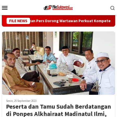
Loncat
Menu
ke
Mobile
konten
FILE NEWS
Dewan Pers Dorong Wartawan Perkuat Kompetensi dan Int
Senin, 25 September 2023
Peserta dan Tamu Sudah Berdatangan
di Ponpes Alkhairaat Madinatul Ilmi,