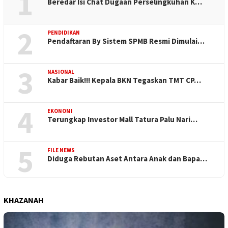
1
Beredar Isi Chat Dugaan Perselingkuhan K…
2
PENDIDIKAN
Pendaftaran By Sistem SPMB Resmi Dimulai…
3
NASIONAL
Kabar Baik!!! Kepala BKN Tegaskan TMT CP…
4
EKONOMI
Terungkap Investor Mall Tatura Palu Nari…
5
FILE NEWS
Diduga Rebutan Aset Antara Anak dan Bapa…
KHAZANAH