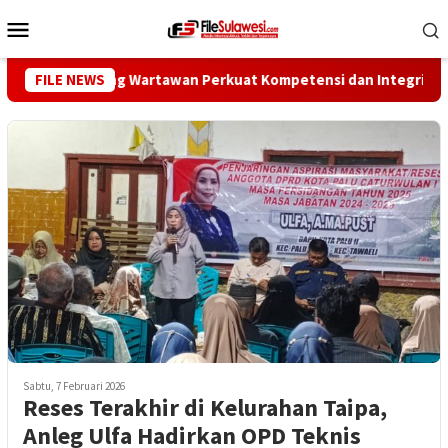
Loncat
Menu
ke
Mobile
konten
ers Dorong Wartawan Perkuat Kompetensi dan Integritas di Era 
FILE NEWS
Sabtu, 7 Februari 2026
Reses Terakhir di Kelurahan Taipa,
Anleg Ulfa Hadirkan OPD Teknis