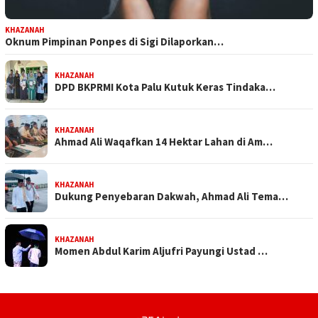
KHAZANAH
Oknum Pimpinan Ponpes di Sigi Dilaporkan…
KHAZANAH
DPD BKPRMI Kota Palu Kutuk Keras Tindaka…
KHAZANAH
Ahmad Ali Waqafkan 14 Hektar Lahan di Am…
KHAZANAH
Dukung Penyebaran Dakwah, Ahmad Ali Tema…
KHAZANAH
Momen Abdul Karim Aljufri Payungi Ustad …