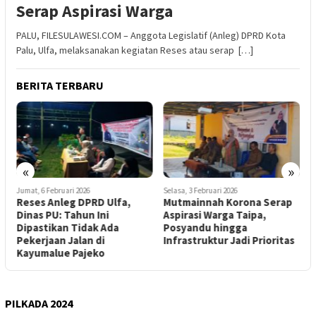
Serap Aspirasi Warga
PALU, FILESULAWESI.COM – Anggota Legislatif (Anleg) DPRD Kota
Palu, Ulfa, melaksanakan kegiatan Reses atau serap […]
BERITA TERBARU
«
»
Jumat, 6 Februari 2026
Selasa, 3 Februari 2026
S
,
Reses Anleg DPRD Ulfa,
Mutmainnah Korona Serap
P
Dinas PU: Tahun Ini
Aspirasi Warga Taipa,
S
Dipastikan Tidak Ada
Posyandu hingga
B
Pekerjaan Jalan di
Infrastruktur Jadi Prioritas
S
Kayumalue Pajeko
PILKADA 2024