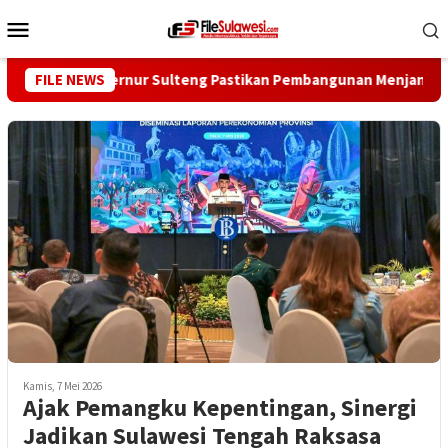
Loncat
Menu
ke
Mobile
konten
 Mire, Gubernur Sulteng Pastikan Pembangunan Menjangkau Pel
FILE NEWS
Kamis, 7 Mei 2026
Ajak Pemangku Kepentingan, Sinergi
Jadikan Sulawesi Tengah Raksasa