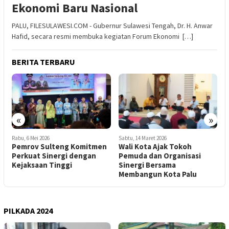
Ekonomi Baru Nasional
PALU, FILESULAWESI.COM - Gubernur Sulawesi Tengah, Dr. H. Anwar
Hafid, secara resmi membuka kegiatan Forum Ekonomi […]
BERITA TERBARU
«
»
Rabu, 6 Mei 2026
Sabtu, 14 Maret 2026
K
Pemrov Sulteng Komitmen
Wali Kota Ajak Tokoh
S
Perkuat Sinergi dengan
Pemuda dan Organisasi
S
Kejaksaan Tinggi
Sinergi Bersama
M
Membangun Kota Palu
PILKADA 2024