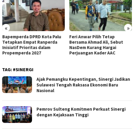
«
»
Bapemperda DPRD Kota Palu
Feri Anwar Pilih Tetap
Tetapkan Empat Ranperda
Bersama Ahmad Ali, Sebut
Inisiatif Prioritas dalam
NasDem Kurang Hargai
Propemperda 2027
Perjuangan Kader AAC
TAG:
#SINERGI
Ajak Pemangku Kepentingan, Sinergi Jadikan
Sulawesi Tengah Raksasa Ekonomi Baru
Nasional
Pemrov Sulteng Komitmen Perkuat Sinergi
dengan Kejaksaan Tinggi