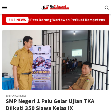
Loncat
Menu
ke
Mobile
konten
FILE NEWS
Dewan Pers Dorong Wartawan Perkuat Kompetensi dan Integr
Senin, 6 April 2026
SMP Negeri 1 Palu Gelar Ujian TKA
Diikuti 350 Siswa Kelas IX