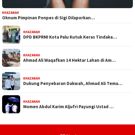
KHAZANAH
Oknum Pimpinan Ponpes di Sigi Dilaporkan…
KHAZANAH
DPD BKPRMI Kota Palu Kutuk Keras Tindaka…
KHAZANAH
Ahmad Ali Waqafkan 14 Hektar Lahan di Am…
KHAZANAH
Dukung Penyebaran Dakwah, Ahmad Ali Tema…
KHAZANAH
Momen Abdul Karim Aljufri Payungi Ustad …