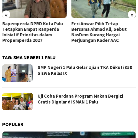
«
»
Bapemperda DPRD Kota Palu
Feri Anwar Pilih Tetap
Tetapkan Empat Ranperda
Bersama Ahmad Ali, Sebut
Inisiatif Prioritas dalam
NasDem Kurang Hargai
Propemperda 2027
Perjuangan Kader AAC
TAG:
SMA NEGERI 1 PALU
SMP Negeri 1 Palu Gelar Ujian TKA Diikuti 350
Siswa Kelas IX
Uji Coba Perdana Program Makan Bergizi
Gratis Digelar di SMAN 1 Palu
POPULER