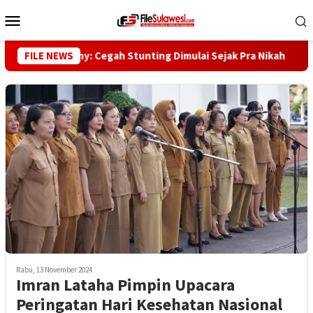
Loncat
Menu
ke
Mobile
konten
Gubernur Reny: Cegah Stunting Dimulai Sejak Pra Nikah
FILE NEWS
K
Rabu, 13 November 2024
Imran Lataha Pimpin Upacara
Peringatan Hari Kesehatan Nasional