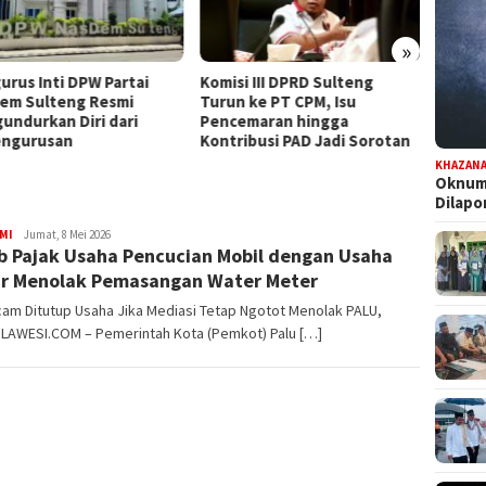
»
urus Inti DPW Partai
Komisi III DPRD Sulteng
Dapat
em Sulteng Resmi
Turun ke PT CPM, Isu
Persia
undurkan Diri dari
Pencemaran hingga
Pilwal
ngurusan
Kontribusi PAD Jadi Sorotan
KHAZAN
Oknum 
Dilap
MI
FILESULAWESI
Jumat, 8 Mei 2026
b Pajak Usaha Pencucian Mobil dengan Usaha
r Menolak Pemasangan Water Meter
am Ditutup Usaha Jika Mediasi Tetap Ngotot Menolak PALU,
ULAWESI.COM – Pemerintah Kota (Pemkot) Palu […]