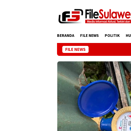
Loncat
ke
konten
BERANDA
FILE NEWS
POLITIK
H
FILE NEWS