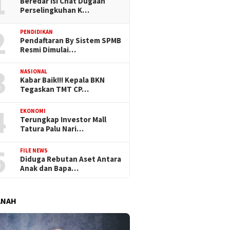
1
Beredar Isi Chat Dugaan
Perselingkuhan K…
2
PENDIDIKAN
Pendaftaran By Sistem SPMB
Resmi Dimulai…
3
NASIONAL
Kabar Baik!!! Kepala BKN
Tegaskan TMT CP…
4
EKONOMI
Terungkap Investor Mall
Tatura Palu Nari…
5
FILE NEWS
Diduga Rebutan Aset Antara
Anak dan Bapa…
ANAH