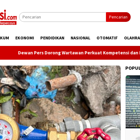
Pencarian
UKUM
EKONOMI
PENDIDIKAN
NASIONAL
OTOMATIF
OLAHR
Dewan Pers Dorong Wartawan Perkuat Kompetensi dan Integritas
POPU