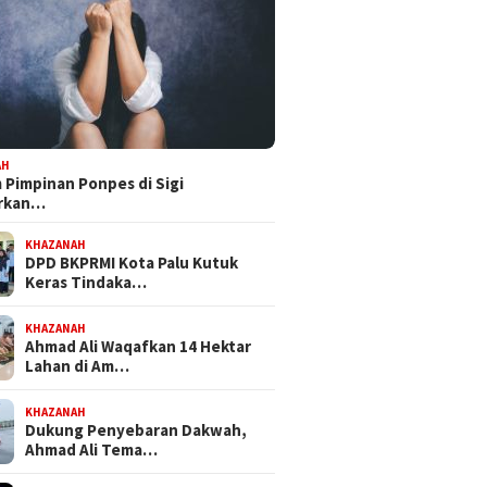
 Mandat PKB, H Nanang
Bapemperda DPRD Kota Palu
Feri Anw
pkan Diri Hadapi
Tetapkan Empat Ranperda
Bersama
kot Palu 2029
Inisiatif Prioritas dalam
NasDem 
Propemperda 2027
Perjuan
AH
Pimpinan Ponpes di Sigi
orkan…
KHAZANAH
DPD BKPRMI Kota Palu Kutuk
Keras Tindaka…
KHAZANAH
Ahmad Ali Waqafkan 14 Hektar
Lahan di Am…
KHAZANAH
Dukung Penyebaran Dakwah,
Ahmad Ali Tema…