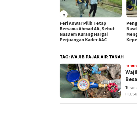
«
pemperda DPRD Kota Palu
Feri Anwar Pilih Tetap
Peng
tapkan Empat Ranperda
Bersama Ahmad Ali, Sebut
Nasd
siatif Prioritas dalam
NasDem Kurang Hargai
Meng
opemperda 2027
Perjuangan Kader AAC
Kepe
TAG:
WAJIB PAJAK AIR TANAH
EKONO
Waji
Besa
Teranc
FILES