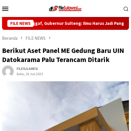
Loncat
Menu
ke
Mobile
konten
Habib Saggaf, Gubernur Sulteng: Ilmu Harus Jadi Panglima Kehid
FILE NEWS
Beranda
FILE NEWS
Berikut Aset Panel ME Gedung Baru UIN
Datokarama Palu Terancam Ditarik
FILESULAWESI
Rabu, 26 Juli 2023