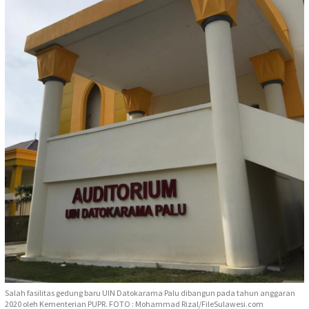
Salah fasilitas gedung baru UIN Datokarama Palu dibangun pada tahun anggaran
2020 oleh Kementerian PUPR. FOTO : Mohammad Rizal/FileSulawesi.com