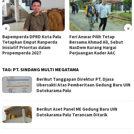
«
»
Bapemperda DPRD Kota Palu
Feri Anwar Pilih Tetap
Tetapkan Empat Ranperda
Bersama Ahmad Ali, Sebut
Inisiatif Prioritas dalam
NasDem Kurang Hargai
Propemperda 2027
Perjuangan Kader AAC
TAG:
PT. SINDANG MULTI MEGATAMA
Berikut Tanggapan Direktur PT. Djasa
Ubersakti Atas Pemberitaan Gedung Baru UIN
Datokarama Palu
Berikut Aset Panel ME Gedung Baru UIN
Datokarama Palu Terancam Ditarik