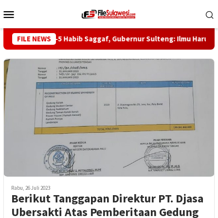
Loncat
Menu
ke
Mobile
konten
Haul ke-5 Habib Saggaf, Gubernur Sulteng: Ilmu Harus Jadi 
FILE NEWS
Rabu, 26 Juli 2023
Berikut Tanggapan Direktur PT. Djasa
Ubersakti Atas Pemberitaan Gedung