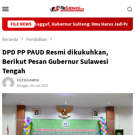
Loncat
Menu
ke
Mobile
konten
-5 Habib Saggaf, Gubernur Sulteng: Ilmu Harus Jadi Panglima Ke
FILE NEWS
Beranda
Pendidikan
DPD PP PAUD Resmi dikukuhkan,
Berikut Pesan Gubernur Sulawesi
Tengah
FILESULAWESI
Minggu, 30 Juli 2023