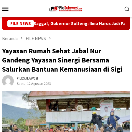
Loncat
Menu
ke
Mobile
konten
e-5 Habib Saggaf, Gubernur Sulteng: Ilmu Harus Jadi Panglima Ke
FILE NEWS
Beranda
FILE NEWS
Yayasan Rumah Sehat Jabal Nur
Gandeng Yayasan Sinergi Bersama
Salurkan Bantuan Kemanusiaan di Sigi
FILESULAWESI
Sabtu, 12 Agustus 2023