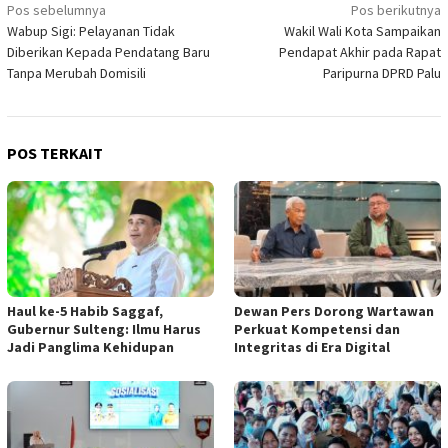
Navigasi
Pos sebelumnya
Pos berikutnya
Wabup Sigi: Pelayanan Tidak
Wakil Wali Kota Sampaikan
pos
Diberikan Kepada Pendatang Baru
Pendapat Akhir pada Rapat
Tanpa Merubah Domisili
Paripurna DPRD Palu
POS TERKAIT
Haul ke-5 Habib Saggaf,
Dewan Pers Dorong Wartawan
Gubernur Sulteng: Ilmu Harus
Perkuat Kompetensi dan
Jadi Panglima Kehidupan
Integritas di Era Digital