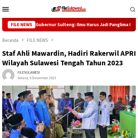
Loncat
Menu
ke
Mobile
konten
 Saggaf, Gubernur Sulteng: Ilmu Harus Jadi Panglima Kehidupan
FILE NEWS
Beranda
FILE NEWS
Staf Ahli Mawardin, Hadiri Rakerwil APRI
Wilayah Sulawesi Tengah Tahun 2023
FILESULAWESI
Selasa, 5 Desember 2023