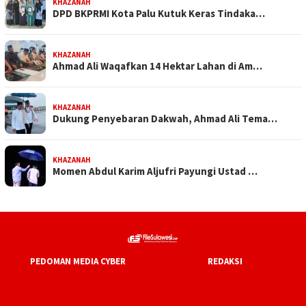
KHAZANAH
DPD BKPRMI Kota Palu Kutuk Keras Tindaka…
KHAZANAH
Ahmad Ali Waqafkan 14 Hektar Lahan di Am…
KHAZANAH
Dukung Penyebaran Dakwah, Ahmad Ali Tema…
KHAZANAH
Momen Abdul Karim Aljufri Payungi Ustad …
PEDOMAN MEDIA CYBER
REDAKSI