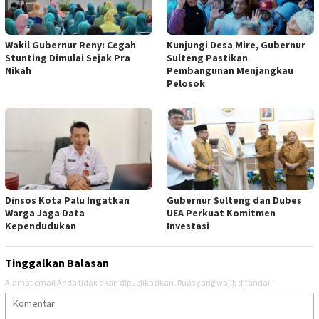
Wakil Gubernur Reny: Cegah
Kunjungi Desa Mire, Gubernur
Stunting Dimulai Sejak Pra
Sulteng Pastikan
Nikah
Pembangunan Menjangkau
Pelosok
Dinsos Kota Palu Ingatkan
Gubernur Sulteng dan Dubes
Warga Jaga Data
UEA Perkuat Komitmen
Kependudukan
Investasi
Tinggalkan Balasan
Alamat email Anda tidak akan dipublikasikan.
Ruas yang wajib ditandai
*